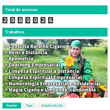
Total de acessos
2
9
8
9
0
2
6
Trabalhos
Popular
Tags
Arquivo do site