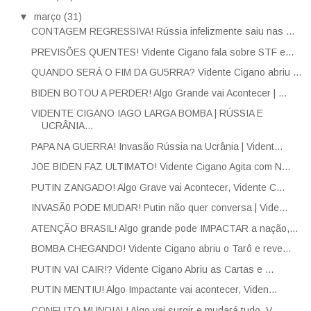
▼
março
(31)
CONTAGEM REGRESSIVA! Rússia infelizmente saiu nas ...
PREVISÕES QUENTES! Vidente Cigano fala sobre STF e...
QUANDO SERÁ O FIM DA GU5RRA? Vidente Cigano abriu ...
BIDEN BOTOU A PERDER! Algo Grande vai Acontecer | ...
VIDENTE CIGANO IAGO LARGA BOMBA | RÚSSIA E
UCRÂNIA...
PAPA NA GUERRA! Invasão Rússia na Ucrânia | Vident...
JOE BIDEN FAZ ULTIMATO! Vidente Cigano Agita com N...
PUTIN ZANGADO! Algo Grave vai Acontecer, Vidente C...
INVASÃ0 PODE MUDAR! Putin não quer conversa | Vide...
ATENÇÃO BRASIL! Algo grande pode IMPACTAR a nação,...
BOMBA CHEGANDO! Vidente Cigano abriu o Tarô e reve...
PUTIN VAI CAIR!? Vidente Cigano Abriu as Cartas e ...
PUTIN MENTIU! Algo Impactante vai acontecer, Viden...
CONFLITO MUNDIAL! Algo vai surgir e mudará tudo, V...