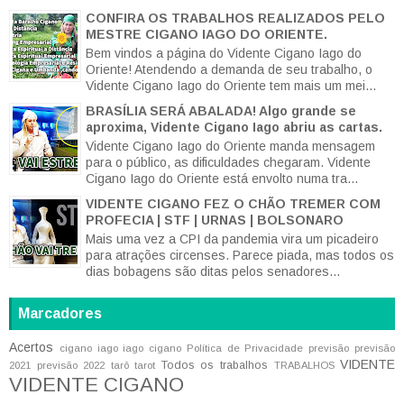
CONFIRA OS TRABALHOS REALIZADOS PELO
MESTRE CIGANO IAGO DO ORIENTE.
Bem vindos a página do Vidente Cigano Iago do
Oriente! Atendendo a demanda de seu trabalho, o
Vidente Cigano Iago do Oriente tem mais um mei...
BRASÍLIA SERÁ ABALADA! Algo grande se
aproxima, Vidente Cigano Iago abriu as cartas.
Vidente Cigano Iago do Oriente manda mensagem
para o público, as dificuldades chegaram. Vidente
Cigano Iago do Oriente está envolto numa tra...
VIDENTE CIGANO FEZ O CHÃO TREMER COM
PROFECIA | STF | URNAS | BOLSONARO
Mais uma vez a CPI da pandemia vira um picadeiro
para atrações circenses. Parece piada, mas todos os
dias bobagens são ditas pelos senadores...
Marcadores
Acertos
cigano iago
iago cigano
Política de Privacidade
previsão
previsão
VIDENTE
Todos os trabalhos
2021
previsão 2022
tarô
tarot
TRABALHOS
VIDENTE CIGANO