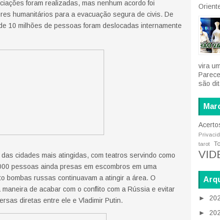
ciações foram realizadas, mas nenhum acordo foi
Oriente
res humanitários para a evacuação segura de civis. De
de 10 milhões de pessoas foram deslocadas internamente
vira u
Parece
são di
Mar
Acerto
Privaci
T
tarot
VID
a das cidades mais atingidas, com teatros servindo como
000 pessoas ainda presas em escombros em uma
to bombas russas continuavam a atingir a área. O
Arqu
 maneira de acabar com o conflito com a Rússia e evitar
►
20
rsas diretas entre ele e Vladimir Putin.
►
20