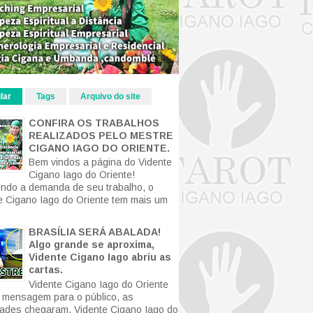
lar
Tags
Arquivo do site
CONFIRA OS TRABALHOS
REALIZADOS PELO MESTRE
CIGANO IAGO DO ORIENTE.
Bem vindos a página do Vidente
Cigano Iago do Oriente!
ndo a demanda de seu trabalho, o
e Cigano Iago do Oriente tem mais um
BRASÍLIA SERÁ ABALADA!
Algo grande se aproxima,
Vidente Cigano Iago abriu as
cartas.
Vidente Cigano Iago do Oriente
mensagem para o público, as
ldades chegaram. Vidente Cigano Iago do