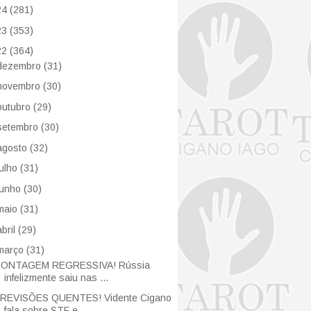
24
(281)
23
(353)
22
(364)
dezembro
(31)
novembro
(30)
outubro
(29)
setembro
(30)
agosto
(32)
julho
(31)
junho
(30)
maio
(31)
abril
(29)
março
(31)
ONTAGEM REGRESSIVA! Rússia
infelizmente saiu nas ...
REVISÕES QUENTES! Vidente Cigano
fala sobre STF e...