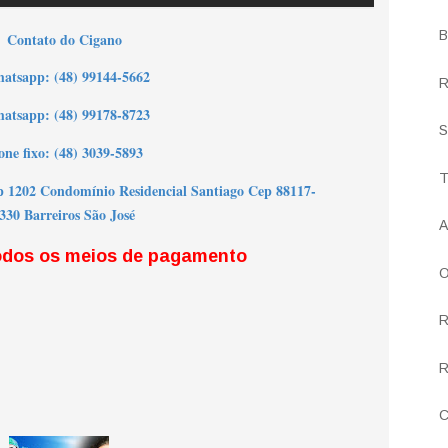
B
Contato do Cigano
h
atsapp: (48) 99144-5662
R
atsapp: (48) 99178-8723
S
one fixo: (48) 3039-5893
T
p 1202 Condomínio Residencial Santiago Cep 88117-
330 Barreiros São José
A
odos os meios de pagamento
O
R
R
C