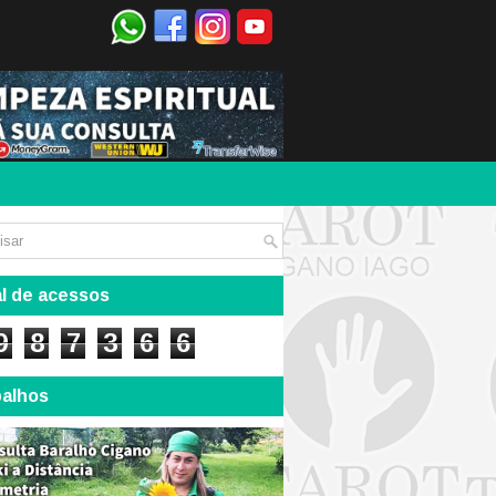
l de acessos
9
8
7
3
6
6
balhos