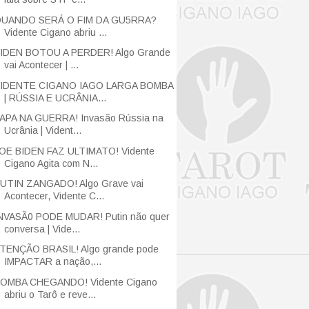
UANDO SERÁ O FIM DA GU5RRA?
Vidente Cigano abriu ...
IDEN BOTOU A PERDER! Algo Grande
vai Acontecer | ...
IDENTE CIGANO IAGO LARGA BOMBA
| RÚSSIA E UCRÂNIA...
APA NA GUERRA! Invasão Rússia na
Ucrânia | Vident...
OE BIDEN FAZ ULTIMATO! Vidente
Cigano Agita com N...
UTIN ZANGADO! Algo Grave vai
Acontecer, Vidente C...
NVASÃ0 PODE MUDAR! Putin não quer
conversa | Vide...
TENÇÃO BRASIL! Algo grande pode
IMPACTAR a nação,...
OMBA CHEGANDO! Vidente Cigano
abriu o Tarô e reve...