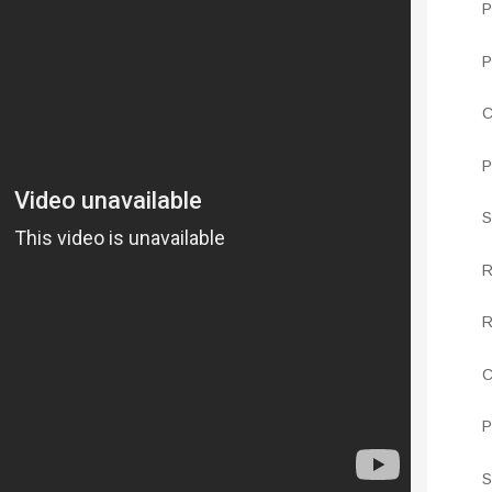
P
P
C
P
S
R
R
C
P
S