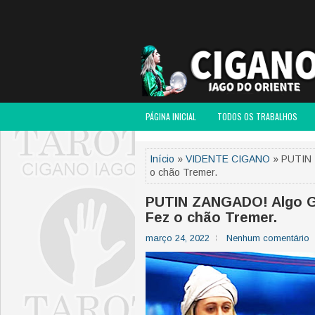
PÁGINA INICIAL
TODOS OS TRABALHOS
Início
»
VIDENTE CIGANO
» PUTIN Z
o chão Tremer.
PUTIN ZANGADO! Algo Gr
Fez o chão Tremer.
março 24, 2022
Nenhum comentário