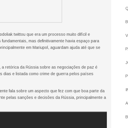
Q
B
doliak twittou que era um processo muito difícil e
V
 fundamentais, mas definitivamente havia espaço para
incipalmente em Mariupol, aguardam ajuda até que se
P
J
 a retórica da Rússia sobre as negociações de paz é
 dias e listada como crime de guerra pelos países
P
I
iente fala sobre um aspecto que fez com que boa parte da
te pelas sanções e decisões da Rússia, principalmente a
A
B