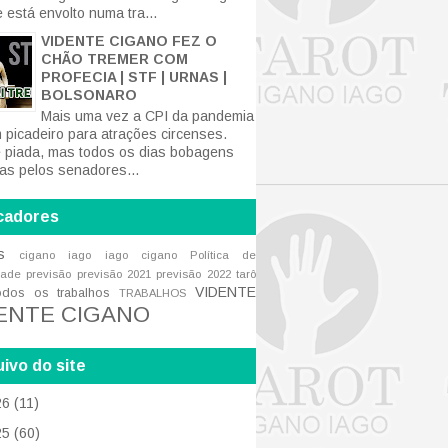
 está envolto numa tra...
VIDENTE CIGANO FEZ O
CHÃO TREMER COM
PROFECIA | STF | URNAS |
BOLSONARO
Mais uma vez a CPI da pandemia
m picadeiro para atrações circenses.
 piada, mas todos os dias bobagens
tas pelos senadores...
cadores
s
cigano iago
iago cigano
Política de
dade
previsão
previsão 2021
previsão 2022
tarô
VIDENTE
odos os trabalhos
TRABALHOS
ENTE CIGANO
ivo do site
26
(11)
25
(60)