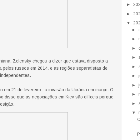
►
20
►
20
▼
20
►
►
►
►
aniana, Zelensky chegou a dizer que estava disposto a
►
a pelos russos em 2014, e as regiões separatistas de
 independentes.
►
►
in em 21 de fevereiro , a invasão da Ucrânia em março. O
►
so disse que as negociações em Kiev são difíceis porque
►
osição.
▼
C
P