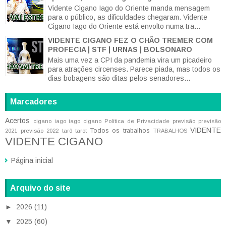
Vidente Cigano Iago do Oriente manda mensagem
para o público, as dificuldades chegaram. Vidente
Cigano Iago do Oriente está envolto numa tra...
VIDENTE CIGANO FEZ O CHÃO TREMER COM
PROFECIA | STF | URNAS | BOLSONARO
Mais uma vez a CPI da pandemia vira um picadeiro
para atrações circenses. Parece piada, mas todos os
dias bobagens são ditas pelos senadores...
Marcadores
Acertos
cigano iago
iago cigano
Política de Privacidade
previsão
previsão
VIDENTE
Todos os trabalhos
2021
previsão 2022
tarô
tarot
TRABALHOS
VIDENTE CIGANO
Página inicial
Arquivo do site
►
2026
(11)
▼
2025
(60)