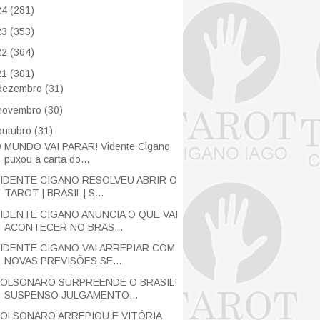
24
(281)
23
(353)
22
(364)
21
(301)
dezembro
(31)
novembro
(30)
outubro
(31)
 MUNDO VAI PARAR! Vidente Cigano
puxou a carta do...
IDENTE CIGANO RESOLVEU ABRIR O
TAROT | BRASIL | S...
IDENTE CIGANO ANUNCIA O QUE VAI
ACONTECER NO BRAS...
IDENTE CIGANO VAI ARREPIAR COM
NOVAS PREVISÕES SE...
OLSONARO SURPREENDE O BRASIL!
SUSPENSO JULGAMENTO...
OLSONARO ARREPIOU E VITÓRIA