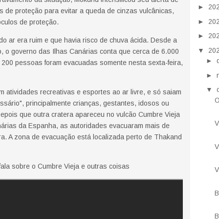
►
20
de proteção para evitar a queda de cinzas vulcânicas,
►
20
óculos de proteção.
►
20
o ar era ruim e que havia risco de chuva ácida. Desde a
▼
20
, o governo das Ilhas Canárias conta que cerca de 6.000
►
 200 pessoas foram evacuadas somente nesta sexta-feira,
►
▼
tividades recreativas e esportes ao ar livre, e só saiam
O
ário", principalmente crianças, gestantes, idosos ou
pois que outra cratera apareceu no vulcão Cumbre Vieja
V
nárias da Espanha, as autoridades evacuaram mais de
ra. A zona de evacuação está localizada perto de Thakand
V
fala sobre o Cumbre Vieja e outras coisas
V
B
B