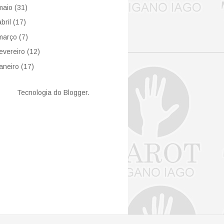
maio
(31)
abril
(17)
março
(7)
fevereiro
(12)
janeiro
(17)
Tecnologia do
Blogger
.