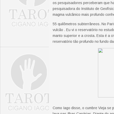
os pesquisadores perceberam que havia
pesquisadora do Instituto de Geofísi
magma vulcânico mais profundo conhe
55 quilômetros subterrâneos. No Pari
vulcão . Eu vi o reservatório no estudo
manto superior e a crosta. Esta é a c
reservatório tão profundo no fundo da 
Como Iago disse, o cumbre Vieja se pa
lava nas Ilhas Canárias. Diante do a