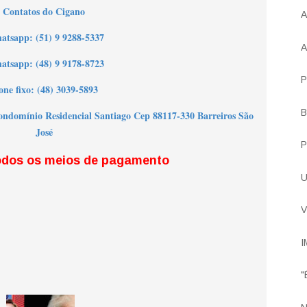
Contatos do Cigano
A
ha
tsapp: (51) 9 9288-5337
A
atsapp: (48) 9 9178-8723
P
one fixo: (48) 3039-5893
B
ndomínio Residencial Santiago Cep 88117-330 Barreiros São
José
P
odos os meios de pagamento
U
V
I
"