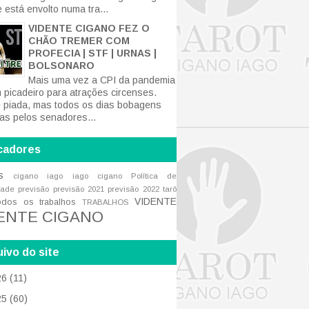
 está envolto numa tra...
VIDENTE CIGANO FEZ O
CHÃO TREMER COM
PROFECIA | STF | URNAS |
BOLSONARO
Mais uma vez a CPI da pandemia
m picadeiro para atrações circenses.
 piada, mas todos os dias bobagens
tas pelos senadores...
cadores
s
cigano iago
iago cigano
Política de
dade
previsão
previsão 2021
previsão 2022
tarô
VIDENTE
odos os trabalhos
TRABALHOS
ENTE CIGANO
ivo do site
26
(11)
25
(60)