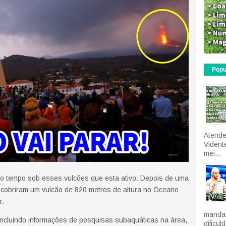
Popu
Atende
Vident
mei...
to tempo sob esses vulcões que esta ativo. Depois de uma
scobriram um vulcão de 820 metros de altura no Oceano
r.
manda 
incluindo informações de pesquisas subaquáticas na área,
dificu