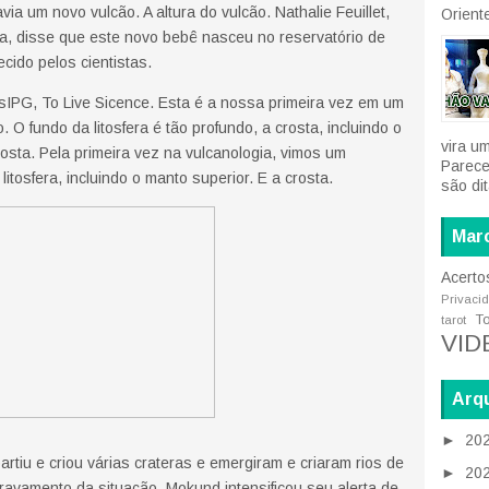
 um novo vulcão. A altura do vulcão. Nathalie Feuillet,
Oriente
ca, disse que este novo bebê nasceu no reservatório de
cido pelos cientistas.
sIPG, To Live Sicence. Esta é a nossa primeira vez em um
. O fundo da litosfera é tão profundo, a crosta, incluindo o
vira u
rosta. Pela primeira vez na vulcanologia, vimos um
Parece
litosfera, incluindo o manto superior. E a crosta.
são di
Mar
Acerto
Privaci
T
tarot
VID
Arqu
►
20
rtiu e criou várias crateras e emergiram e criaram rios de
►
20
gravamento da situação, Mokund intensificou seu alerta de