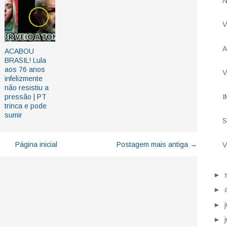
N
V
A
ACABOU
BRASIL! Lula
aos 76 anos
V
infelizmente
não resistiu a
I
pressão | PT
trinca e pode
sumir
S
Página inicial
Postagem mais antiga →
V
►
►
►
►