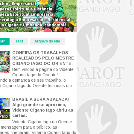
lar
Tags
Arquivo do site
CONFIRA OS TRABALHOS
REALIZADOS PELO MESTRE
CIGANO IAGO DO ORIENTE.
Bem vindos a página do Vidente
Cigano Iago do Oriente!
ndo a demanda de seu trabalho, o
e Cigano Iago do Oriente tem mais um
BRASÍLIA SERÁ ABALADA!
Algo grande se aproxima,
Vidente Cigano Iago abriu as
cartas.
Vidente Cigano Iago do Oriente
mensagem para o público, as
ldades chegaram. Vidente Cigano Iago do