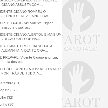
INGUÉM ESPERAVA ISSO! VIDENTE
CIGANO ASSUSTA COM ...
IDENTE CIGANO ROMPEU O
SILÊNCIO E REVELA NO BRASI...
CREDITA AGORA? Vidente Cigano
avisou e o pior aco...
IDENTE CIGANO ALERTOU E MAIS UM
VULCÃO EXPLODE NA...
MPACTANTE PROFECIA SOBRE A
ALEMANHA, VIDENTE CIGA...
E PREPARE! Vidente Cigano anuncia,
"o dia dos esc...
ULCÕES CONECTADOS! ALGO MAIOR
POR TRÁS DE TUDO, V...
setembro
(31)
agosto
(32)
julho
(32)
junho
(30)