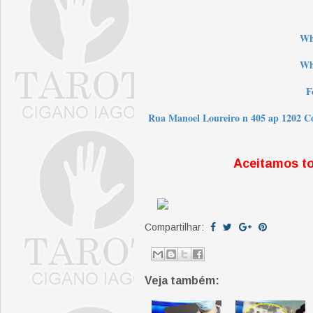
W
Wh
F
Rua Manoel Loureiro n 405 ap 1202 Co
Aceitamos t
Compartilhar:
Veja também: