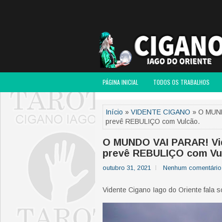
PÁGINA INICIAL
TODOS OS TRABALHOS
Início
»
VIDENTE CIGANO
» O MUNDO
prevê REBULIÇO com Vulcão.
O MUNDO VAI PARAR! Vid
prevê REBULIÇO com Vu
outubro 31, 2021
Nenhum comentário
Vidente Cigano Iago do Oriente fala