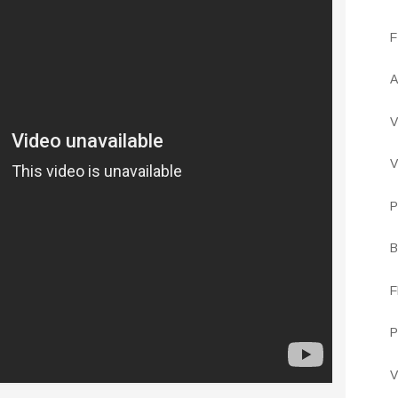
F
A
V
V
P
B
F
P
V