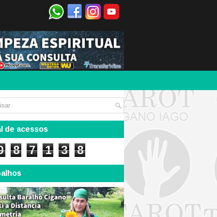
l de acessos
9
8
7
1
3
8
balhos