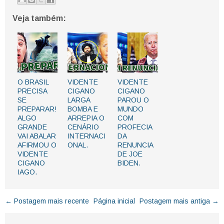
Veja também:
O BRASIL
VIDENTE
VIDENTE
PRECISA
CIGANO
CIGANO
SE
LARGA
PAROU O
PREPARAR!
BOMBA E
MUNDO
ALGO
ARREPIA O
COM
GRANDE
CENÁRIO
PROFECIA
VAI ABALAR
INTERNACI
DA
AFIRMOU O
ONAL.
RENUNCIA
VIDENTE
DE JOE
CIGANO
BIDEN.
IAGO.
← Postagem mais recente
Página inicial
Postagem mais antiga →