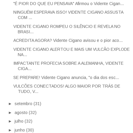
"É PIOR DO QUE EU PENSAVA" Afirmou o Vidente Cigan...
NINGUÉM ESPERAVA ISSO! VIDENTE CIGANO ASSUSTA
COM ...
VIDENTE CIGANO ROMPEU O SILÊNCIO E REVELA NO
BRASI...
ACREDITA AGORA? Vidente Cigano avisou e o pior aco...
VIDENTE CIGANO ALERTOU E MAIS UM VULCÃO EXPLODE
NA...
IMPACTANTE PROFECIA SOBRE A ALEMANHA, VIDENTE
CIGA...
SE PREPARE! Vidente Cigano anuncia, "o dia dos esc...
VULCÕES CONECTADOS! ALGO MAIOR POR TRÁS DE
TUDO, V...
►
setembro
(31)
►
agosto
(32)
►
julho
(32)
►
junho
(30)