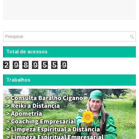
Total de acessos
2
9
8
9
5
5
9
Trabalhos