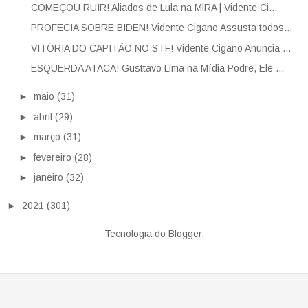
COMEÇOU RUIR! Aliados de Lula na MlRA | Vidente Ci...
PROFECIA SOBRE BIDEN! Vidente Cigano Assusta todos...
VITÓRIA DO CAPITÃO NO STF! Vidente Cigano Anuncia ...
ESQUERDA ATACA! Gusttavo Lima na Mídia Podre, Ele ...
►
maio
(31)
►
abril
(29)
►
março
(31)
►
fevereiro
(28)
►
janeiro
(32)
►
2021
(301)
Tecnologia do
Blogger
.