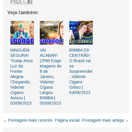
Veja também:
NINGUÉM
VAI
B0MBA D0
SEGURA!
ACABAR!
CENTRÃ0!
Trump Anos
CPMI Exige
O Brasil vai
Luz da
imagens do
se
Frente
8 de
Surpreender
Alegria
Janeiro,
, Vidente
Chegando,
Vidente
Cigano
Vidente
Cigano
Gritou |
Cigano
Largou
04/08/2023
Avisou |
B0MBA |
03/08/2023
05/08/2023
← Postagem mais recente
Página inicial
Postagem mais antiga →