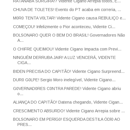
RATANABÁ SURGIRÁ!? Vidente Cigano Arrepia todos, E...
CHUVA DE TOLETES! Evento do PT acaba em correria, ...
M0R0 TENTA V0LTAR! Vidente Cigano causa REBULIÇO e...
COMEÇOU! Infelizmente o Pior aconteceu, Vidente Ci...
BOLSONARO QUER O BEM DO BRASIL! Governadores Não
A...
O CHIFRE QUEIMOU! Vidente Cigano Impacta com Previ...
NINGUÉM DERRUBA JAIR! A LUZ VENCERÁ, VIDENTE
CIGA...
BIDEN PRECISA DO CAPITÃO! Vidente Cigano Surpreend...
DUR0 G0LPE! Sergio Moro inelegível, Vidente Cigano...
G0VERNAD0RES C0NTRA PAREDE! Vidente Cigano abriu
o...
ALIANÇA DO CAPITÃO! Datena chegando, Vidente Cigan...
CRESCIMENTO ABSURDO! Vidente Cigano Arrepia sobre ...
BOLSONARO EM PERlG0! ESQUERDA DESTILA ÓDl0 AO
PRES...