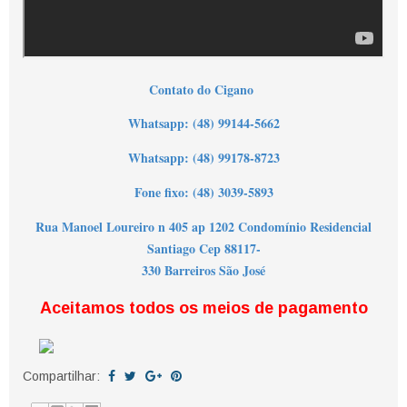
Contato do Cigano
Wh
atsapp: (48) 99144-5662
Whatsapp: (48) 99178-8723
Fone fixo: (48) 3039-5893
Rua Manoel Loureiro n 405 ap 1202 Condomínio Residencial
Santiago Cep 88117-
330 Barreiros São José
Aceitamos todos os meios de pagamento
Compartilhar: