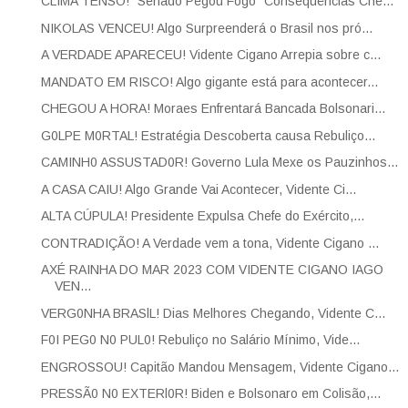
CLIMA TENSO! "Senado Pegou Fogo" Consequências Che...
NIKOLAS VENCEU! Algo Surpreenderá o Brasil nos pró...
A VERDADE APARECEU! Vidente Cigano Arrepia sobre c...
MANDATO EM RISCO! Algo gigante está para acontecer...
CHEGOU A HORA! Moraes Enfrentará Bancada Bolsonari...
G0LPE M0RTAL! Estratégia Descoberta causa Rebuliço...
CAMINH0 ASSUSTAD0R! Governo Lula Mexe os Pauzinhos...
A CASA CAIU! Algo Grande Vai Acontecer, Vidente Ci...
ALTA CÚPULA! Presidente Expulsa Chefe do Exército,...
CONTRADIÇÃO! A Verdade vem a tona, Vidente Cigano ...
AXÉ RAINHA DO MAR 2023 COM VIDENTE CIGANO IAGO
VEN...
VERG0NHA BRASlL! Dias Melhores Chegando, Vidente C...
F0I PEG0 N0 PUL0! Rebuliço no Salário Mínimo, Vide...
ENGROSSOU! Capitão Mandou Mensagem, Vidente Cigano...
PRESSÃ0 N0 EXTERl0R! Biden e Bolsonaro em Colisão,...