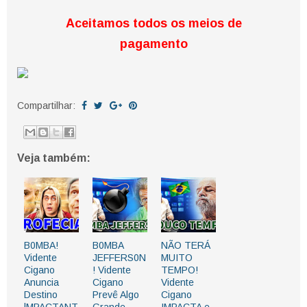
Aceitamos todos os meios de
pagamento
Compartilhar:
Veja também:
B0MBA!
B0MBA
NÃO TERÁ
Vidente
JEFFERS0N
MUITO
Cigano
! Vidente
TEMPO!
Anuncia
Cigano
Vidente
Destino
Prevê Algo
Cigano