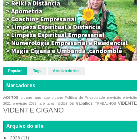
Popular
Tags
Arquivo do site
Marcadores
Acertos
cigano iago
iago cigano
Política de Privacidade
previsão
previsão
VIDENTE
Todos os trabalhos
2021
previsão 2022
tarô
tarot
TRABALHOS
VIDENTE CIGANO
Arquivo do site
►
2026
(11)