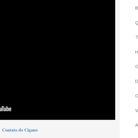
B
Q
T
H
G
D
O
V
A
Contato do Cigano