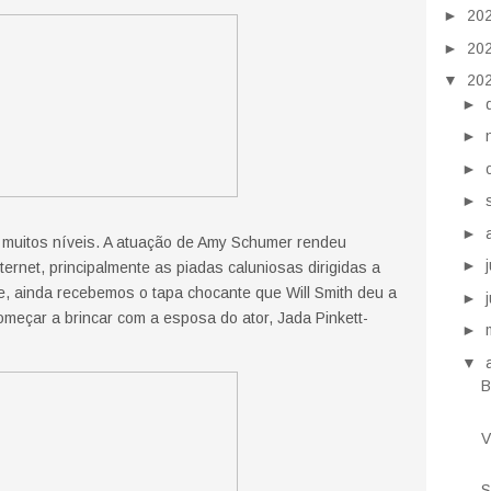
►
20
►
20
▼
20
►
►
►
►
►
 muitos níveis. A atuação de Amy Schumer rendeu
►
ternet, principalmente as piadas caluniosas dirigidas a
te, ainda recebemos o tapa chocante que Will Smith deu a
►
meçar a brincar com a esposa do ator, Jada Pinkett-
►
▼
B
V
S