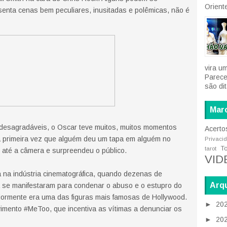
Oriente
enta cenas bem peculiares, inusitadas e polêmicas, não é
vira u
Parece
são di
Mar
 desagradáveis, o Oscar teve muitos, muitos momentos
Acerto
 primeira vez que alguém deu um tapa em alguém no
Privaci
T
tarot
até a câmera e surpreendeu o público.
VID
na indústria cinematográfica, quando dezenas de
Arqu
a se manifestaram para condenar o abuso e o estupro do
riormente era uma das figuras mais famosas de Hollywood.
►
20
vimento #MeToo, que incentiva as vítimas a denunciar os
►
20