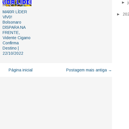
►
MAl0R LÍDER
►
20
VlV0!
Bolsonaro
DlSPARA NA
FRENTE,
Vidente Cigano
Confirma
Destino |
22/10/2022
Página inicial
Postagem mais antiga →