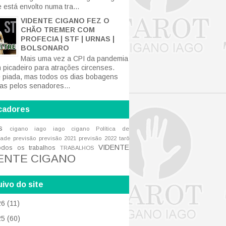
 está envolto numa tra...
VIDENTE CIGANO FEZ O
CHÃO TREMER COM
PROFECIA | STF | URNAS |
BOLSONARO
Mais uma vez a CPI da pandemia
m picadeiro para atrações circenses.
 piada, mas todos os dias bobagens
tas pelos senadores...
cadores
s
cigano iago
iago cigano
Política de
dade
previsão
previsão 2021
previsão 2022
tarô
VIDENTE
odos os trabalhos
TRABALHOS
ENTE CIGANO
ivo do site
26
(11)
25
(60)