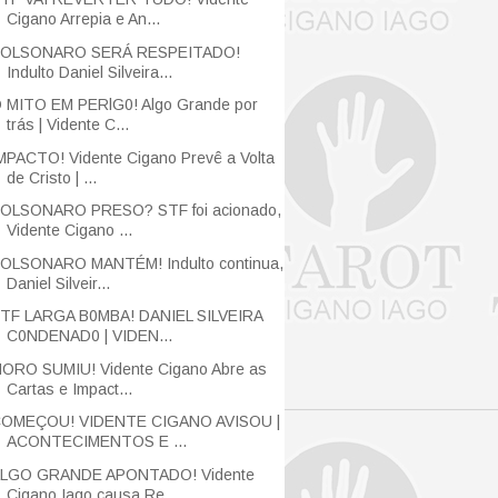
Cigano Arrepia e An...
OLSONARO SERÁ RESPEITADO!
Indulto Daniel Silveira...
 MITO EM PERlG0! Algo Grande por
trás | Vidente C...
MPACTO! Vidente Cigano Prevê a Volta
de Cristo | ...
OLSONARO PRESO? STF foi acionado,
Vidente Cigano ...
OLSONARO MANTÉM! Indulto continua,
Daniel Silveir...
TF LARGA B0MBA! DANIEL SILVEIRA
C0NDENAD0 | VIDEN...
ORO SUMIU! Vidente Cigano Abre as
Cartas e Impact...
OMEÇOU! VIDENTE CIGANO AVISOU |
ACONTECIMENTOS E ...
LGO GRANDE APONTADO! Vidente
Cigano Iago causa Re...