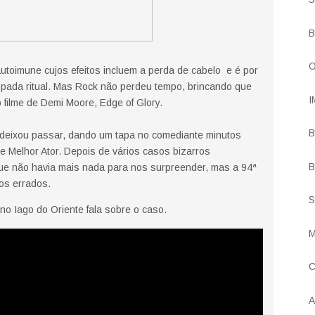
B
O
utoimune cujos efeitos incluem a perda de cabelo e é por
spada ritual. Mas Rock não perdeu tempo, brincando que
I
 filme de Demi Moore, Edge of Glory.
B
o deixou passar, dando um tapa no comediante minutos
e Melhor Ator. Depois de vários casos bizarros
B
e não havia mais nada para nos surpreender, mas a 94ª
os errados.
S
no Iago do Oriente fala sobre o caso.
M
C
A