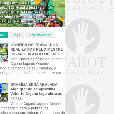
lar
Tags
Arquivo do site
CONFIRA OS TRABALHOS
REALIZADOS PELO MESTRE
CIGANO IAGO DO ORIENTE.
Bem vindos a página do Vidente
Cigano Iago do Oriente!
ndo a demanda de seu trabalho, o
e Cigano Iago do Oriente tem mais um
BRASÍLIA SERÁ ABALADA!
Algo grande se aproxima,
Vidente Cigano Iago abriu as
cartas.
Vidente Cigano Iago do Oriente
mensagem para o público, as
ldades chegaram. Vidente Cigano Iago do