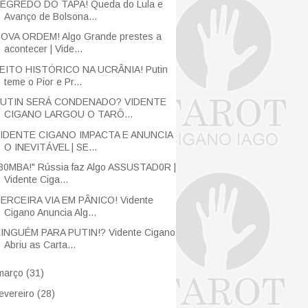
EGREDO DO TAPA! Queda do Lula e
Avanço de Bolsona...
OVA ORDEM! Algo Grande prestes a
acontecer | Vide...
EITO HISTÓRICO NA UCRÂNIA! Putin
teme o Pior e Pr...
UTIN SERÁ CONDENADO? VIDENTE
CIGANO LARGOU O TARÔ...
IDENTE CIGANO IMPACTA E ANUNCIA
O INEVITÁVEL | SE...
B0MBA!" Rússia faz Algo ASSUSTAD0R |
Vidente Ciga...
ERCEIRA VIA EM PÂNICO! Vidente
Cigano Anuncia Alg...
INGUÉM PARA PUTIN!? Vidente Cigano
Abriu as Carta...
março
(31)
fevereiro
(28)