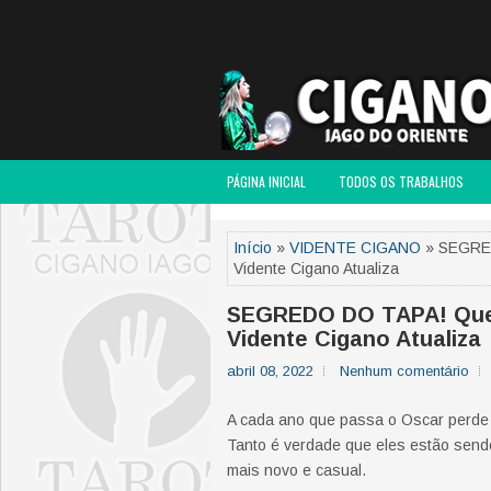
PÁGINA INICIAL
TODOS OS TRABALHOS
Início
»
VIDENTE CIGANO
» SEGRED
Vidente Cigano Atualiza
SEGREDO DO TAPA! Qued
Vidente Cigano Atualiza
abril 08, 2022
Nenhum comentário
A cada ano que passa o Oscar perde 
Tanto é verdade que eles estão sendo
mais novo e casual.