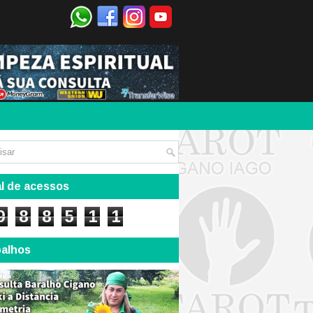
l de acessos
9
8
8
5
1
1
balhos