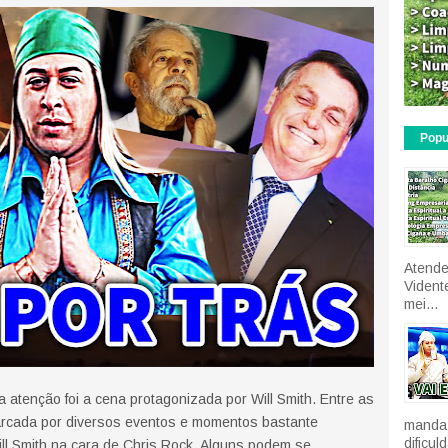
Popu
Atende
Vident
mei...
atenção foi a cena protagonizada por Will Smith. Entre as
marcada por diversos eventos e momentos bastante
manda 
dificu
ll Smith na cara de Chris Rock. Alguns podem se