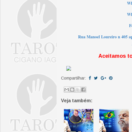
W
Wh
F
Rua Manoel Loureiro n 405 a
Aceitamos t
Compartilhar:
Veja também: