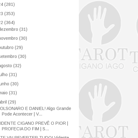
24
(281)
23
(353)
22
(364)
dezembro
(31)
novembro
(30)
outubro
(29)
setembro
(30)
agosto
(32)
julho
(31)
junho
(30)
maio
(31)
abril
(29)
OLSONARO E DANIEL! Algo Grande
Pode Acontecer | V...
IDENTE CIGANO PREVÊ O PIOR |
PROFECIA DO FIM | S...
TF VAI REVERTER TUDO! Vidente