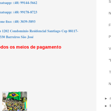
S
h
atsapp: (48) 99144-5662
atsapp: (48) 99178-8723
N
one fixo: (48) 3039-5893
F
p 1202 Condomínio Residencial Santiago Cep 88117-
330 Barreiros São José
P
odos os meios de pagamento
V
"
T
N
►
►