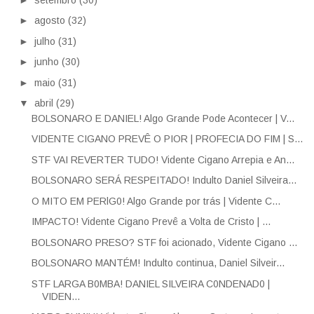
►
agosto
(32)
►
julho
(31)
►
junho
(30)
►
maio
(31)
▼
abril
(29)
BOLSONARO E DANIEL! Algo Grande Pode Acontecer | V...
VIDENTE CIGANO PREVÊ O PIOR | PROFECIA DO FIM | S...
STF VAI REVERTER TUDO! Vidente Cigano Arrepia e An...
BOLSONARO SERÁ RESPEITADO! Indulto Daniel Silveira...
O MITO EM PERlG0! Algo Grande por trás | Vidente C...
IMPACTO! Vidente Cigano Prevê a Volta de Cristo | ...
BOLSONARO PRESO? STF foi acionado, Vidente Cigano ...
BOLSONARO MANTÉM! Indulto continua, Daniel Silveir...
STF LARGA B0MBA! DANIEL SILVEIRA C0NDENAD0 |
VIDEN...