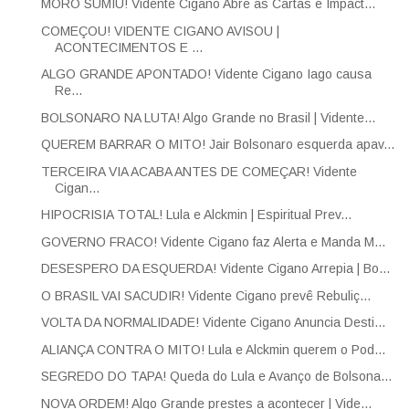
MORO SUMIU! Vidente Cigano Abre as Cartas e Impact...
COMEÇOU! VIDENTE CIGANO AVISOU |
ACONTECIMENTOS E ...
ALGO GRANDE APONTADO! Vidente Cigano Iago causa
Re...
BOLSONARO NA LUTA! Algo Grande no Brasil | Vidente...
QUEREM BARRAR O MITO! Jair Bolsonaro esquerda apav...
TERCEIRA VIA ACABA ANTES DE COMEÇAR! Vidente
Cigan...
HIPOCRISIA TOTAL! Lula e Alckmin | Espiritual Prev...
GOVERNO FRACO! Vidente Cigano faz Alerta e Manda M...
DESESPERO DA ESQUERDA! Vidente Cigano Arrepia | Bo...
O BRASIL VAI SACUDIR! Vidente Cigano prevê Rebuliç...
VOLTA DA NORMALIDADE! Vidente Cigano Anuncia Desti...
ALIANÇA CONTRA O MITO! Lula e Alckmin querem o Pod...
SEGREDO DO TAPA! Queda do Lula e Avanço de Bolsona...
NOVA ORDEM! Algo Grande prestes a acontecer | Vide...