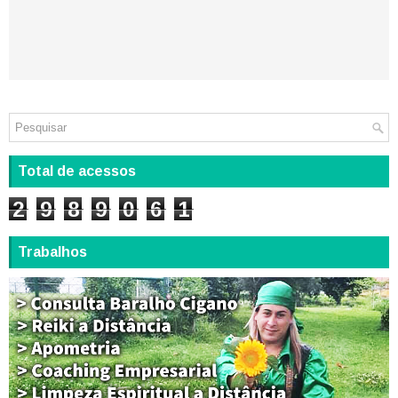
Total de acessos
2
9
8
9
0
6
1
Trabalhos