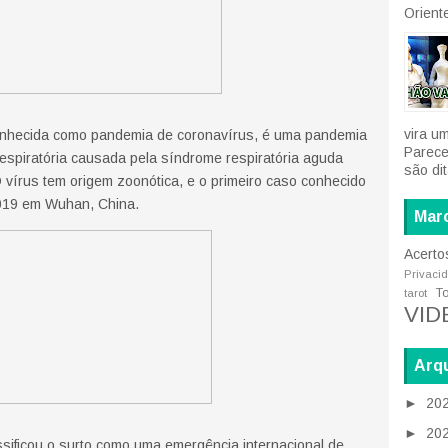
Oriente
vira u
nhecida como pandemia de coronavírus, é uma pandemia
Parece
spiratória causada pela síndrome respiratória aguda
são di
vírus tem origem zoonótica, e o primeiro caso conhecido
019 em Wuhan, China.
Mar
Acerto
Privaci
T
tarot
VID
Arqu
►
20
►
20
sificou o surto como uma emergência internacional de