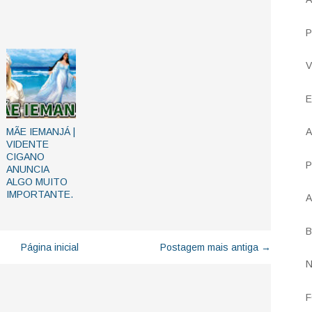
P
V
E
A
MÃE IEMANJÁ |
VIDENTE
CIGANO
P
ANUNCIA
ALGO MUITO
IMPORTANTE.
A
B
Página inicial
Postagem mais antiga →
N
F