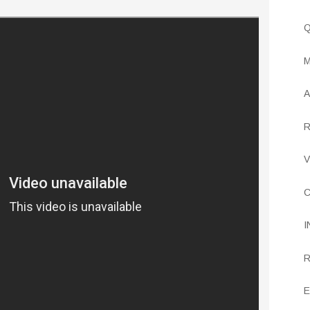
Q
M
A
R
V
C
I
R
E