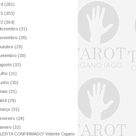
24
(281)
23
(353)
22
(364)
dezembro
(31)
novembro
(30)
outubro
(29)
setembro
(30)
agosto
(32)
julho
(31)
junho
(30)
maio
(31)
abril
(29)
março
(31)
fevereiro
(28)
janeiro
(32)
LERTA CONFIRMADO! Vidente Cigano