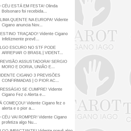
 CÉU ESTÁ EM FESTA! Olinda
Bolsonaro foi recebida...
LIMA QUENTE NA EUROPA! Vidente
Cigano anuncia Nov...
ESTINO TRAÇADO! Vidente Cigano
Infelizmente prevê...
LGO ESCURO NO STF PODE
ARREPIAR O BRASIL | VIDENT...
REVISÃO ASSUSTADORA! SERGIO
MORO E DORIA, UNIÃO E...
IDENTE CIGANO 3 PREVISÕES
CONFIRMADAS | O PIOR AC...
RESSÁGIO SE CUMPRE! Vidente
Cigano Fez o Alerta e...
Á COMEÇOU! Vidente Cigano fez o
alerta e o pior a...
 CÉU VAI ROMPER! Vidente Cigano
profetiza algo Nu...
LGO IMPACTANTE! Vidente prevê algo