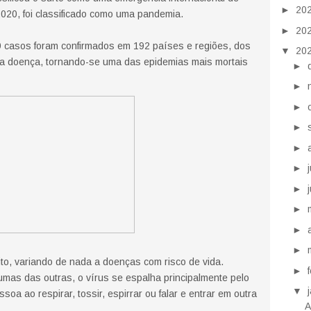
►
20
2020, foi classificado como uma pandemia.
►
20
9 casos foram confirmados em 192 países e regiões, dos
▼
20
a doença, tornando-se uma das epidemias mais mortais
►
►
►
►
►
►
►
►
►
►
o, variando de nada a doenças com risco de vida.
►
as das outras, o vírus se espalha principalmente pelo
▼
oa ao respirar, tossir, espirrar ou falar e entrar em outra
A