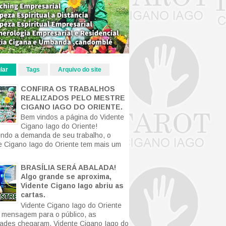
lar
Tags
Arquivo do site
CONFIRA OS TRABALHOS
REALIZADOS PELO MESTRE
CIGANO IAGO DO ORIENTE.
Bem vindos a página do Vidente
Cigano Iago do Oriente!
ndo a demanda de seu trabalho, o
e Cigano Iago do Oriente tem mais um
BRASÍLIA SERÁ ABALADA!
Algo grande se aproxima,
Vidente Cigano Iago abriu as
cartas.
Vidente Cigano Iago do Oriente
mensagem para o público, as
ldades chegaram. Vidente Cigano Iago do