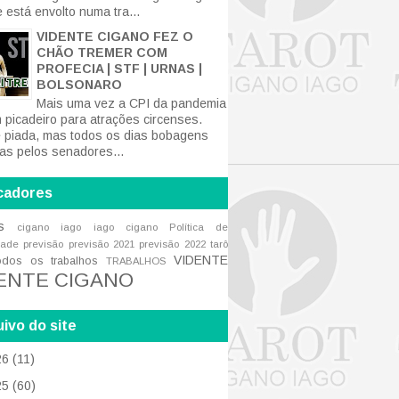
 está envolto numa tra...
VIDENTE CIGANO FEZ O
CHÃO TREMER COM
PROFECIA | STF | URNAS |
BOLSONARO
Mais uma vez a CPI da pandemia
m picadeiro para atrações circenses.
 piada, mas todos os dias bobagens
tas pelos senadores...
cadores
s
cigano iago
iago cigano
Política de
dade
previsão
previsão 2021
previsão 2022
tarô
VIDENTE
odos os trabalhos
TRABALHOS
ENTE CIGANO
ivo do site
26
(11)
25
(60)