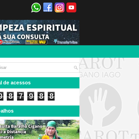
l de acessos
9
8
7
9
8
8
balhos