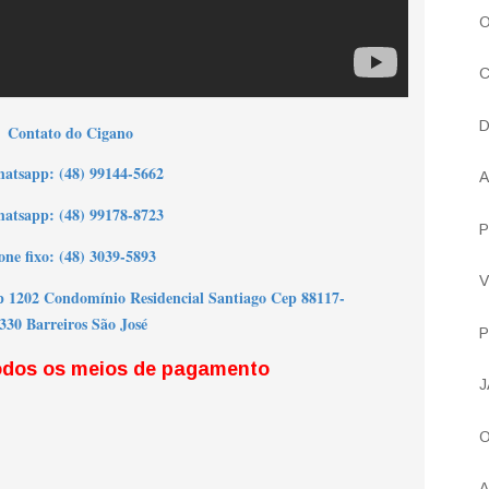
O
C
D
Contato do Cigano
h
atsapp: (48) 99144-5662
A
atsapp: (48) 99178-8723
P
one fixo: (48) 3039-5893
V
p 1202 Condomínio Residencial Santiago Cep 88117-
330 Barreiros São José
P
odos os meios de pagamento
J
O
A