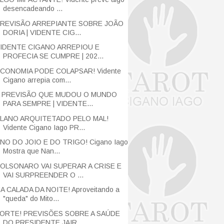
desencadeando ...
REVISÃO ARREPIANTE SOBRE JOÃO
DORIA | VIDENTE CIG...
IDENTE CIGANO ARREPIOU E
PROFECIA SE CUMPRE | 202...
CONOMIA PODE COLAPSAR! Vidente
Cigano arrepia com...
 PREVISÃO QUE MUDOU O MUNDO
PARA SEMPRE | VIDENTE...
LANO ARQUITETADO PELO MAL!
Vidente Cigano Iago PR...
NO DO JOIO E DO TRIGO! Cigano Iago
Mostra que Nan...
OLSONARO VAI SUPERAR A CRISE E
VAI SURPREENDER O ...
A CALADA DA NOITE! Aproveitando a
"queda" do Mito...
ORTE! PREVISÕES SOBRE A SAÚDE
DO PRESIDENTE JAIR ...