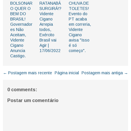
BOLSONAR
RATANABÁ
CHUVA DE
O QUER O
SURGIRÁ!?
TOLETES!
BEM DO
Vidente
Evento do
BRASIL!
Cigano
PT acaba
Governador
Arrepia
em correria,
es Não
todos,
Vidente
Aceitam,
Exército
Cigano
Vidente
Brasil vai
avisa "Isso
Cigano
Agir |
é só
Anuncia
17/06/2022
começo".
Castigo.
← Postagem mais recente
Página inicial
Postagem mais antiga →
0 comments:
Postar um comentário