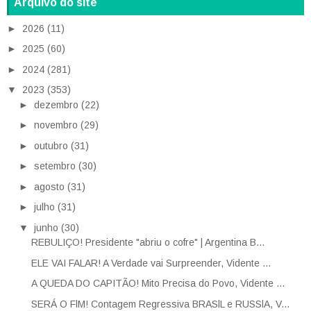
Arquivo do site
►
2026
(11)
►
2025
(60)
►
2024
(281)
▼
2023
(353)
►
dezembro
(22)
►
novembro
(29)
►
outubro
(31)
►
setembro
(30)
►
agosto
(31)
►
julho
(31)
▼
junho
(30)
REBULIÇO! Presidente "abriu o cofre" | Argentina B...
ELE VAI FALAR! A Verdade vai Surpreender, Vidente ...
A QUEDA DO CAPITÃO! Mito Precisa do Povo, Vidente ...
SERÁ O FlM! Contagem Regressiva BRASlL e RUSSlA, V...