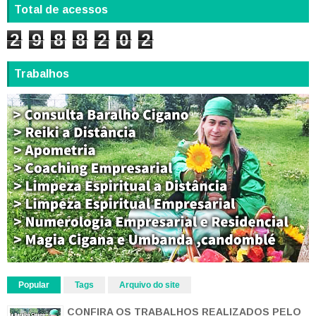
Total de acessos
2
9
8
8
2
0
2
Trabalhos
Popular
Tags
Arquivo do site
CONFIRA OS TRABALHOS REALIZADOS PELO