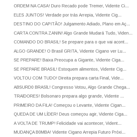
ORDEM NA CASA! Duro Recado pode Tremer, Vidente Ci...
ELES JUNTOS! Verdade por trás Arrepia, Vidente Cig...
DESTINO DO CAPITÃO! Julgamento Adiado, Plano em Aç...
CARTA CONTRA ZANIN! Algo Grande Mudará Tudo, Viden...
COMANDO DO BRASIL! Se prepare para o que vai acont...
ALGO GRANDE! O Brasil GRITA, Vidente Cigano ver Lu...
SE PREPARE! Baixa Preocupa a Gigante, Vidente Ciga...
SE PREPARE BRASIL! Estoquem alimentos, Vidente Cig...
VOLTOU COM TUDO! Direita prepara carta Final, Vide...
ABSURD0 BRASlL! Congresso Votou, Algo Grande Chega...
TRAlDORES! Bolsonaro prepara algo grande, Vidente ...
PRIMEIRO DA FILA! Começou o Levante, Vidente Cigan...
QUEDA DE UM LÍDER! Deus começou agir, Vidente Ciga...
A VOLTA DE TRUMP! Felicidade vai acontecer, Vident...
MUDANÇA B0MBA! Vidente Cigano Arrepia Futuro Próxi...