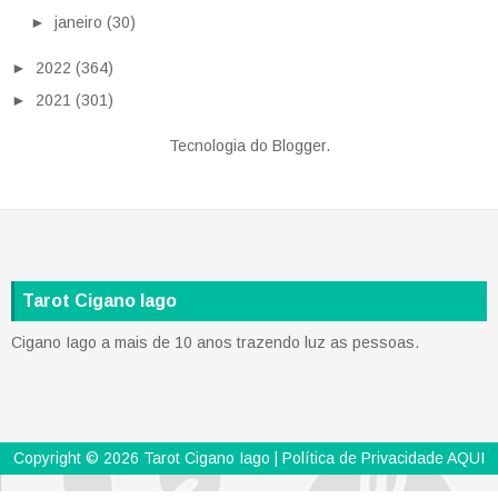
►
janeiro
(30)
►
2022
(364)
►
2021
(301)
Tecnologia do
Blogger
.
Tarot Cigano Iago
Cigano Iago a mais de 10 anos trazendo luz as pessoas.
Copyright ©
2026
Tarot Cigano Iago
| Política de Privacidade
AQUI