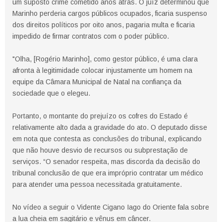
um suposto crime cometido anos atrás. O juíz determinou que
Marinho perderia cargos públicos ocupados, ficaria suspenso
dos direitos políticos por oito anos, pagaria multa e ficaria
impedido de firmar contratos com o poder público.
"Olha, [Rogério Marinho], como gestor público, é uma clara
afronta à legitimidade colocar injustamente um homem na
equipe da Câmara Municipal de Natal na confiança da
sociedade que o elegeu.
Portanto, o montante do prejuízo os cofres do Estado é
relativamente alto dada a gravidade do ato. O deputado disse
em nota que contesta as conclusões do tribunal, explicando
que não houve desvio de recursos ou subprestação de
serviços. “O senador respeita, mas discorda da decisão do
tribunal conclusão de que era impróprio contratar um médico
para atender uma pessoa necessitada gratuitamente.
No vídeo a seguir o Vidente Cigano Iago do Oriente fala sobre
a lua cheia em sagitário e vênus em câncer.