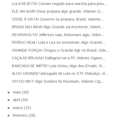
LULA REJEITA! Convite negado para marcha para jesu...
ELE VAI AGIR! Deus prepara algo grande, Vidente Ci...
CRISE À VISTA! Governo se prepara, Brasil, Vidente...
BRASIL NA LINHA! Algo Grande vai Acontecer, Vident...
REVIRAVOLTA! Jefferson saiu, Bolsonaro agiu, Viden...
PERlGO REAL! Lula e Lira se encontram, Algo Grande...
GRANDE FORÇA! Chegou o Grande Agir no Brasil, Vide...
CAÇA AS BRUXAS! Dallagnol vai a PF, Vidente Cigano...
BANCADA SE IMPÕE! Lula Gritou, Algo deu Errado, Vi...
ALGO GRANDE! Advogado de Lula no STF, Rebuliço, Vi...
CPI DO MST! Algo Sombrio foi Revelado, Vidente Cig...
►
maio
(30)
►
abril
(30)
►
março
(31)
►
fevereiro
(28)