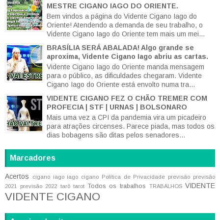
MESTRE CIGANO IAGO DO ORIENTE.
Bem vindos a página do Vidente Cigano Iago do
Oriente! Atendendo a demanda de seu trabalho, o
Vidente Cigano Iago do Oriente tem mais um mei...
BRASÍLIA SERÁ ABALADA! Algo grande se
aproxima, Vidente Cigano Iago abriu as cartas.
Vidente Cigano Iago do Oriente manda mensagem
para o público, as dificuldades chegaram. Vidente
Cigano Iago do Oriente está envolto numa tra...
VIDENTE CIGANO FEZ O CHÃO TREMER COM
PROFECIA | STF | URNAS | BOLSONARO
Mais uma vez a CPI da pandemia vira um picadeiro
para atrações circenses. Parece piada, mas todos os
dias bobagens são ditas pelos senadores...
Marcadores
Acertos
cigano iago
iago cigano
Política de Privacidade
previsão
previsão
VIDENTE
Todos os trabalhos
2021
previsão 2022
tarô
tarot
TRABALHOS
VIDENTE CIGANO