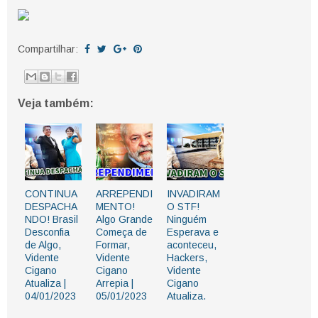
Compartilhar:
Veja também:
CONTINUA
ARREPENDI
INVADIRAM
DESPACHA
MENTO!
O STF!
NDO! Brasil
Algo Grande
Ninguém
Desconfia
Começa de
Esperava e
de Algo,
Formar,
aconteceu,
Vidente
Vidente
Hackers,
Cigano
Cigano
Vidente
Atualiza |
Arrepia |
Cigano
04/01/2023
05/01/2023
Atualiza.