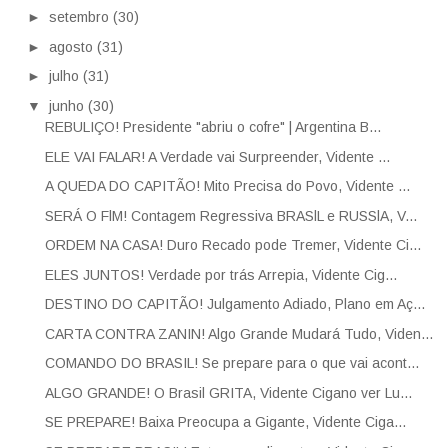
►
setembro
(30)
►
agosto
(31)
►
julho
(31)
▼
junho
(30)
REBULIÇO! Presidente "abriu o cofre" | Argentina B...
ELE VAI FALAR! A Verdade vai Surpreender, Vidente ...
A QUEDA DO CAPITÃO! Mito Precisa do Povo, Vidente ...
SERÁ O FlM! Contagem Regressiva BRASlL e RUSSlA, V...
ORDEM NA CASA! Duro Recado pode Tremer, Vidente Ci...
ELES JUNTOS! Verdade por trás Arrepia, Vidente Cig...
DESTINO DO CAPITÃO! Julgamento Adiado, Plano em Aç...
CARTA CONTRA ZANIN! Algo Grande Mudará Tudo, Viden...
COMANDO DO BRASIL! Se prepare para o que vai acont...
ALGO GRANDE! O Brasil GRITA, Vidente Cigano ver Lu...
SE PREPARE! Baixa Preocupa a Gigante, Vidente Ciga...