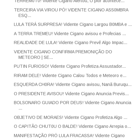
TERREM0T0! Vidente Cigano Alertou, O pior acontece...
TERCEIRA VIA VIROU PÓ! VIDENTE CIGANO ASS0MBRA
ESQ...
LULA TERÁ SURPRESA! Vidente Cigano Largou B0MBA e ...
A TERRA TREMEU! Vidente Cigano avisou e Profecias ...
REALIDADE DE LULA! Vidente Cigano Prevê Algo Impac...
VIDENTE CIGANO CONFIRMA PREMONIÇÃO DO
METEORO | SE...
PUTIN FURIOSO! Vidente Cigano Profetiza Assustador...
RIRAM DELE! Vidente Cigano Calou Todos e Meteoro e...
ESQUERDA CH0RA! Vidente Cigano avisou, Nanã Buruqu...
O PRESIDENTE AVISOU! Vidente Cigano Anuncia Previs...
BOLSONARO GUIADO POR DEUS! Vidente Cigano Anuncia
...
OBJETIVO DE MORAES! Vidente Cigano Profetiza Algo ...
O CAPITÃO CHUT0U O BALDE! Vidente Cigano Arrepia o...
MANIFESTAÇÃO PRÓ LULA FRACASSA! Vidente Cigano