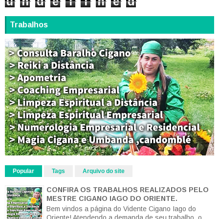
u
n
d
e
f
i
n
e
d
Trabalhos
Popular
Tags
Arquivo do site
CONFIRA OS TRABALHOS REALIZADOS PELO
MESTRE CIGANO IAGO DO ORIENTE.
Bem vindos a página do Vidente Cigano Iago do
Oriente! Atendendo a demanda de seu trabalho, o