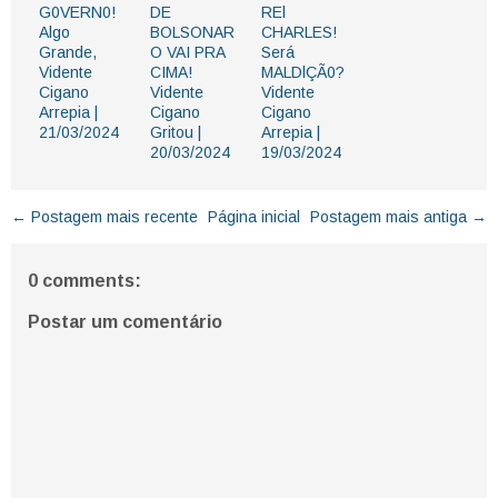
G0VERN0!
DE
REl
Algo
BOLSONAR
CHARLES!
Grande,
O VAI PRA
Será
Vidente
CIMA!
MALDlÇÃ0?
Cigano
Vidente
Vidente
Arrepia |
Cigano
Cigano
21/03/2024
Gritou |
Arrepia |
20/03/2024
19/03/2024
← Postagem mais recente
Página inicial
Postagem mais antiga →
0 comments:
Postar um comentário