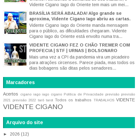
Vidente Cigano Iago do Oriente tem mais um mei...
BRASÍLIA SERÁ ABALADA! Algo grande se
aproxima, Vidente Cigano Iago abriu as cartas.
Vidente Cigano Iago do Oriente manda mensagem
para o público, as dificuldades chegaram. Vidente
Cigano Iago do Oriente está envolto numa tra...
VIDENTE CIGANO FEZ O CHÃO TREMER COM
PROFECIA | STF | URNAS | BOLSONARO
Mais uma vez a CPI da pandemia vira um picadeiro
para atrações circenses. Parece piada, mas todos os
dias bobagens são ditas pelos senadores...
Marcadores
Acertos
cigano iago
iago cigano
Política de Privacidade
previsão
previsão
VIDENTE
Todos os trabalhos
2021
previsão 2022
tarô
tarot
TRABALHOS
VIDENTE CIGANO
Arquivo do site
►
2026
(12)