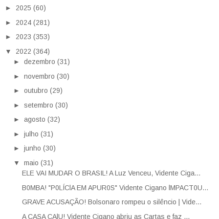
►
2025
(60)
►
2024
(281)
►
2023
(353)
▼
2022
(364)
►
dezembro
(31)
►
novembro
(30)
►
outubro
(29)
►
setembro
(30)
►
agosto
(32)
►
julho
(31)
►
junho
(30)
▼
maio
(31)
ELE VAI MUDAR O BRASIL! A Luz Venceu, Vidente Ciga...
B0MBA! "P0LÍClA EM APUR0S" Vidente Cigano lMPACT0U...
GRAVE ACUSAÇÃO! Bolsonaro rompeu o silêncio | Vide...
A CASA CAlU! Vidente Cigano abriu as Cartas e faz ...