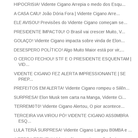
HIPOCRISIA! Vidente Cigano Arrepia o medo dos Esqu...
A CASA CAlU! João Dória Fora | Vidente Cigano Arre...
ELE AVISOU! Previsões do Vidente Cigano começam se...
PRESIDENTE lMPACT0U! O Brasil vai crescer Muito, V...
GOLAÇO! Vidente Cigano impacta sobre vinda de Elon...
DESESPERO POLÍTICO! Algo Muito Maior está por vir,...
O CERCO FECHOU! STF E O PRESIDENTE ESQUENTAM |
VID...
VIDENTE CIGANO FEZ ALERTA IMPRESSIONANTE | SE
PREP...
PREFEITOS EM ALERTA! Vidente Cigano rompeu o Silên...
SURPRESA! Elon Musk tem carta na Manga, Vidente Ci...
TERREM0T0! Vidente Cigano Alertou, O pior acontece...
TERCEIRA VIA VIROU PÓ! VIDENTE CIGANO ASS0MBRA
ESQ...
LULA TERÁ SURPRESA! Vidente Cigano Largou B0MBA e ...