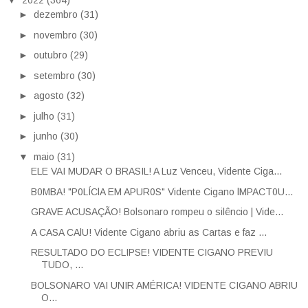
►
dezembro
(31)
►
novembro
(30)
►
outubro
(29)
►
setembro
(30)
►
agosto
(32)
►
julho
(31)
►
junho
(30)
▼
maio
(31)
ELE VAI MUDAR O BRASIL! A Luz Venceu, Vidente Ciga...
B0MBA! "P0LÍClA EM APUR0S" Vidente Cigano lMPACT0U...
GRAVE ACUSAÇÃO! Bolsonaro rompeu o silêncio | Vide...
A CASA CAlU! Vidente Cigano abriu as Cartas e faz ...
RESULTADO DO ECLIPSE! VIDENTE CIGANO PREVIU
TUDO, ...
BOLSONARO VAI UNIR AMÉRICA! VIDENTE CIGANO ABRIU
O...