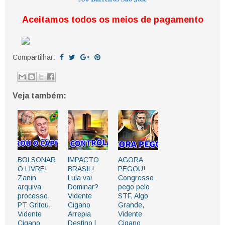
Aceitamos todos os meios de pagamento
Compartilhar:
Veja também:
BOLSONAR
lMPACTO
AGORA
O LIVRE!
BRASIL!
PEGOU!
Zanin
Lula vai
Congresso
arquiva
Dominar?
pego pelo
processo,
Vidente
STF, Algo
PT Gritou,
Cigano
Grande,
Vidente
Arrepia
Vidente
Cigano
Destino |
Cigano