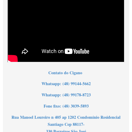
Contato do Cigano
Wh
atsapp: (48) 99144-5662
Whatsapp: (48) 99178-8723
Fone fixo: (48) 3039-5893
Rua Manoel Loureiro n 405 ap 1202 Condomínio Residencial
Santiago Cep 88117-
330 Barreiros São José