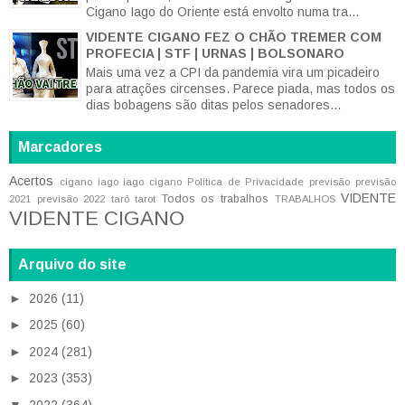
Cigano Iago do Oriente está envolto numa tra...
VIDENTE CIGANO FEZ O CHÃO TREMER COM
PROFECIA | STF | URNAS | BOLSONARO
Mais uma vez a CPI da pandemia vira um picadeiro
para atrações circenses. Parece piada, mas todos os
dias bobagens são ditas pelos senadores...
Marcadores
Acertos
cigano iago
iago cigano
Política de Privacidade
previsão
previsão
VIDENTE
Todos os trabalhos
2021
previsão 2022
tarô
tarot
TRABALHOS
VIDENTE CIGANO
Arquivo do site
►
2026
(11)
►
2025
(60)
►
2024
(281)
►
2023
(353)
▼
2022
(364)