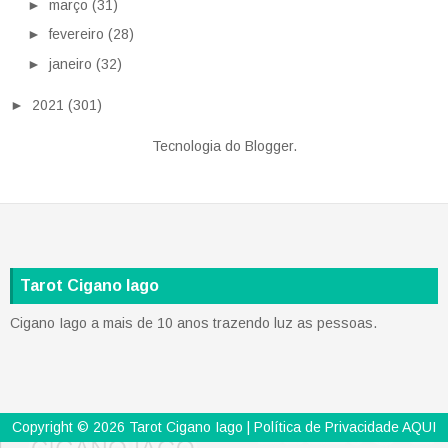
►
março
(31)
►
fevereiro
(28)
►
janeiro
(32)
►
2021
(301)
Tecnologia do
Blogger
.
Tarot Cigano Iago
Cigano Iago a mais de 10 anos trazendo luz as pessoas.
Copyright ©
2026
Tarot Cigano Iago
| Política de Privacidade
AQUI