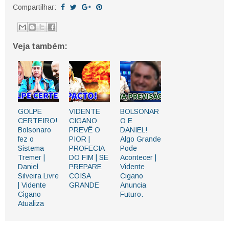
Compartilhar:
Veja também:
GOLPE
VIDENTE
BOLSONAR
CERTEIRO!
CIGANO
O E
Bolsonaro
PREVÊ O
DANIEL!
fez o
PIOR |
Algo Grande
Sistema
PROFECIA
Pode
Tremer |
DO FIM | SE
Acontecer |
Daniel
PREPARE
Vidente
Silveira Livre
COISA
Cigano
| Vidente
GRANDE
Anuncia
Cigano
Futuro.
Atualiza