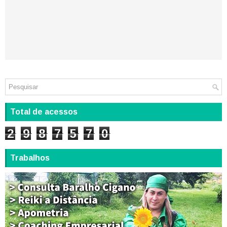
Total de acessos
2
9
8
7
5
7
0
Trabalhos