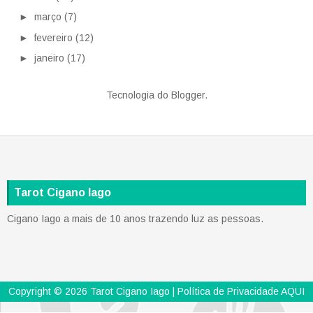
►
março
(7)
►
fevereiro
(12)
►
janeiro
(17)
Tecnologia do
Blogger
.
Tarot Cigano Iago
Cigano Iago a mais de 10 anos trazendo luz as pessoas.
Copyright ©
2026
Tarot Cigano Iago
| Política de Privacidade
AQUI