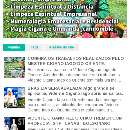
Popular
Tags
Arquivo do site
CONFIRA OS TRABALHOS REALIZADOS PELO
MESTRE CIGANO IAGO DO ORIENTE.
Bem vindos a página do Vidente Cigano Iago do
Oriente! Atendendo a demanda de seu trabalho, o
Vidente Cigano Iago do Oriente tem mais um mei...
BRASÍLIA SERÁ ABALADA! Algo grande se
aproxima, Vidente Cigano Iago abriu as cartas.
Vidente Cigano Iago do Oriente manda mensagem
para o público, as dificuldades chegaram. Vidente
Cigano Iago do Oriente está envolto numa tra...
VIDENTE CIGANO FEZ O CHÃO TREMER COM
PROFECIA | STF | URNAS | BOLSONARO
Mais uma vez a CPI da pandemia vira um picadeiro