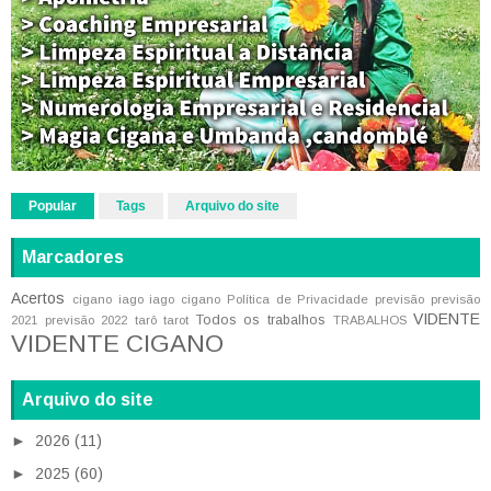
Popular
Tags
Arquivo do site
Marcadores
Acertos
cigano iago
iago cigano
Política de Privacidade
previsão
previsão
VIDENTE
Todos os trabalhos
2021
previsão 2022
tarô
tarot
TRABALHOS
VIDENTE CIGANO
Arquivo do site
►
2026
(11)
►
2025
(60)