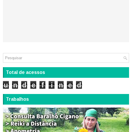
Total de acessos
u
n
d
e
f
i
n
e
d
Trabalhos