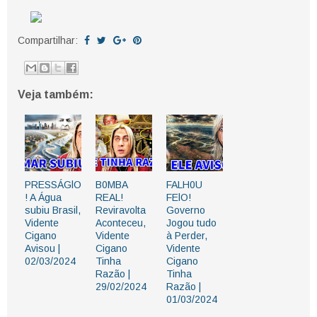
Compartilhar:
Veja também:
PRESSÁGlO
B0MBA
FALH0U
! A Água
REAL!
FElO!
subiu Brasil,
Reviravolta
Governo
Vidente
Aconteceu,
Jogou tudo
Cigano
Vidente
à Perder,
Avisou |
Cigano
Vidente
02/03/2024
Tinha
Cigano
Razão |
Tinha
29/02/2024
Razão |
01/03/2024