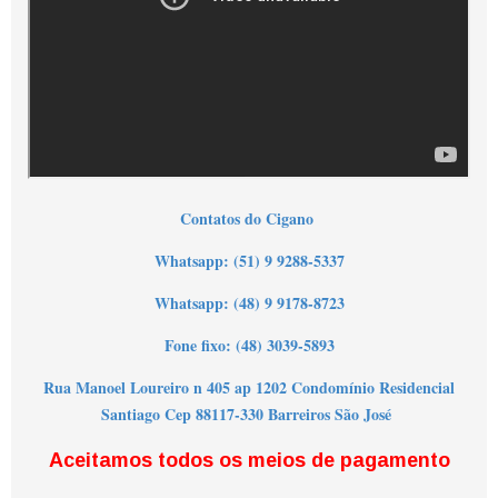
Contatos do Cigano
Wha
tsapp: (51) 9 9288-5337
Whatsapp: (48) 9 9178-8723
Fone fixo: (48) 3039-5893
Rua Manoel Loureiro n 405 ap 1202 Condomínio Residencial
Santiago Cep 88117-330 Barreiros São José
Aceitamos todos os meios de pagamento