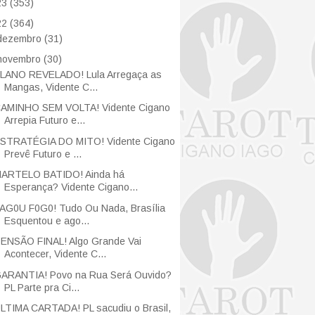
23
(353)
22
(364)
dezembro
(31)
novembro
(30)
LANO REVELADO! Lula Arregaça as
Mangas, Vidente C...
AMINHO SEM VOLTA! Vidente Cigano
Arrepia Futuro e...
STRATÉGIA DO MITO! Vidente Cigano
Prevê Futuro e ...
ARTELO BATIDO! Ainda há
Esperança? Vidente Cigano...
AG0U F0G0! Tudo Ou Nada, Brasília
Esquentou e ago...
ENSÃO FINAL! Algo Grande Vai
Acontecer, Vidente C...
ARANTIA! Povo na Rua Será Ouvido?
PL Parte pra Ci...
LTIMA CARTADA! PL sacudiu o Brasil,