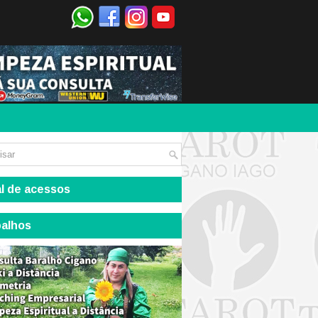
l de acessos
balhos