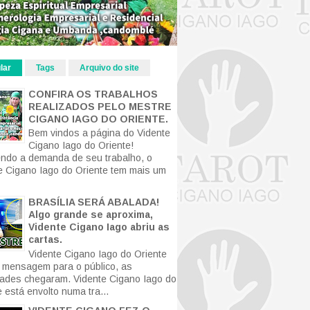
lar
Tags
Arquivo do site
CONFIRA OS TRABALHOS
REALIZADOS PELO MESTRE
CIGANO IAGO DO ORIENTE.
Bem vindos a página do Vidente
Cigano Iago do Oriente!
ndo a demanda de seu trabalho, o
e Cigano Iago do Oriente tem mais um
BRASÍLIA SERÁ ABALADA!
Algo grande se aproxima,
Vidente Cigano Iago abriu as
cartas.
Vidente Cigano Iago do Oriente
mensagem para o público, as
ldades chegaram. Vidente Cigano Iago do
 está envolto numa tra...