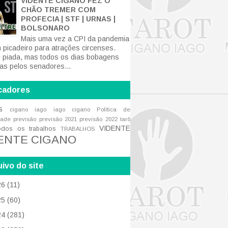
VIDENTE CIGANO FEZ O
CHÃO TREMER COM
PROFECIA | STF | URNAS |
BOLSONARO
Mais uma vez a CPI da pandemia
m picadeiro para atrações circenses.
 piada, mas todos os dias bobagens
tas pelos senadores...
cadores
s
cigano iago
iago cigano
Política de
dade
previsão
previsão 2021
previsão 2022
tarô
VIDENTE
odos os trabalhos
TRABALHOS
ENTE CIGANO
ivo do site
26
(11)
25
(60)
24
(281)