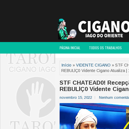
PÁGINA INICIAL
TODOS OS TRABALHOS
Início
»
VIDENTE CIGANO
» STF CH
REBULlÇ0 Vidente Cigano Atualiza |
STF CHATEAD0! Recepçã
REBULlÇ0 Vidente Cigano
novembro 15, 2022
Nenhum comentá