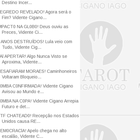
Destino Incer...
EGREDO REVELADO! Agora será o
Fim? Vidente Cigano...
MPACT0 NA GL0B0! Deus ouviu as
Preces, Vidente Ci...
 ANOS DESTRUÍDOS! Lula veio com
Tudo, Vidente Cig...
Al APERTAR! Algo Nunca Visto se
Aproxima, Vidente...
ESAFIARAM MORAES! Caminhoneiros
Voltaram Bloqueio...
0MBA C0NFIRMADA! Vidente Cigano
Avisou ao Mundo e...
0MBA NA C0PA! Vidente Cigano Arrepia
Futuro e det...
TF CHATEAD0! Recepção nos Estados
Unidos causa RE...
EM0CRAClA! Apelo chega no alto
escalão, Vidente C...