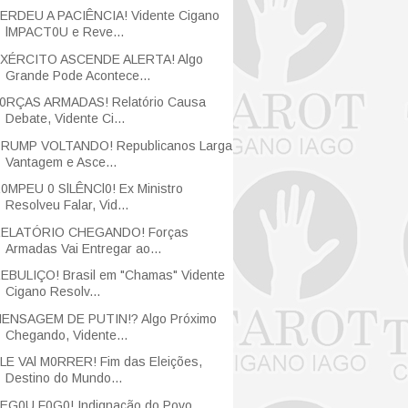
ERDEU A PACIÊNCIA! Vidente Cigano
lMPACT0U e Reve...
XÉRCITO ASCENDE ALERTA! Algo
Grande Pode Acontece...
0RÇAS ARMADAS! Relatório Causa
Debate, Vidente Ci...
RUMP VOLTANDO! Republicanos Larga
Vantagem e Asce...
0MPEU 0 SlLÊNCl0! Ex Ministro
Resolveu Falar, Vid...
ELATÓRIO CHEGANDO! Forças
Armadas Vai Entregar ao...
EBULIÇO! Brasil em "Chamas" Vidente
Cigano Resolv...
ENSAGEM DE PUTIN!? Algo Próximo
Chegando, Vidente...
LE VAl M0RRER! Fim das Eleições,
Destino do Mundo...
EG0U F0G0! Indignação do Povo