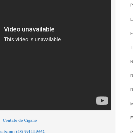
P
E
F
T
R
R
R
M
E
Contato do Cigano
h
atsapp: (48) 99144-5662
P