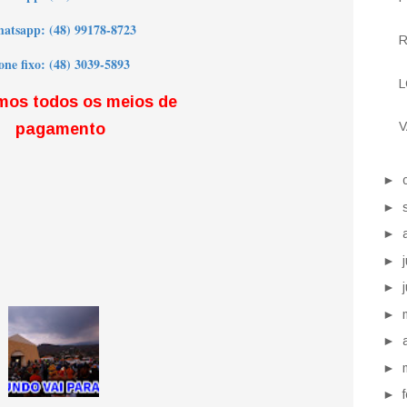
atsapp: (48) 99178-8723
R
one fixo: (48) 3039-5893
L
mos todos os meios de
V
pagamento
►
►
►
►
►
►
►
►
►