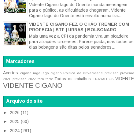
Vidente Cigano Iago do Oriente manda mensagem
para o público, as dificuldades chegaram. Vidente
Cigano Iago do Oriente está envolto numa tra...
VIDENTE CIGANO FEZ O CHÃO TREMER COM
PROFECIA | STF | URNAS | BOLSONARO
Mais uma vez a CPI da pandemia vira um picadeiro
para atrações circenses. Parece piada, mas todos os
dias bobagens são ditas pelos senadores...
Marcadores
Acertos
cigano iago
iago cigano
Política de Privacidade
previsão
previsão
VIDENTE
Todos os trabalhos
2021
previsão 2022
tarô
tarot
TRABALHOS
VIDENTE CIGANO
Arquivo do site
►
2026
(11)
►
2025
(60)
►
2024
(281)