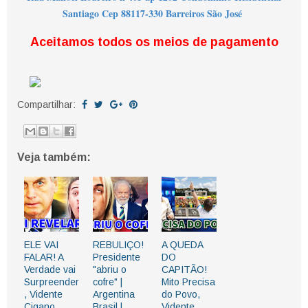
Santiago Cep 88117-330 Barreiros São José
Aceitamos todos os meios de pagamento
Compartilhar:
Veja também:
ELE VAI
REBULIÇO!
A QUEDA
FALAR! A
Presidente
DO
Verdade vai
"abriu o
CAPITÃO!
Surpreender
cofre" |
Mito Precisa
, Vidente
Argentina
do Povo,
Cigano
Brasil |
Vidente