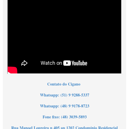
Contato do Cigano
Wha
tsapp: (51) 9 9288-5337
Whatsapp: (48) 9 9178-8723
Fone fixo: (48) 3039-5893
Rua Manoel Loureiro n 405 ap 1202 Condomínio Residencial