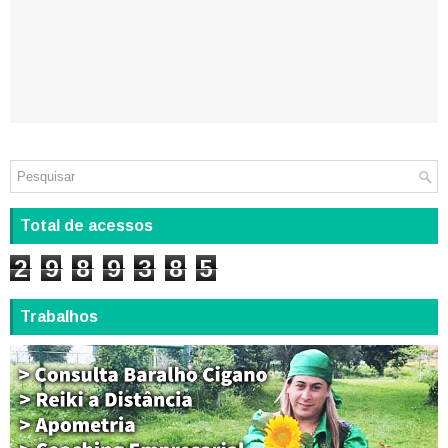
Total de acessos
2
9
8
9
3
8
5
Trabalhos