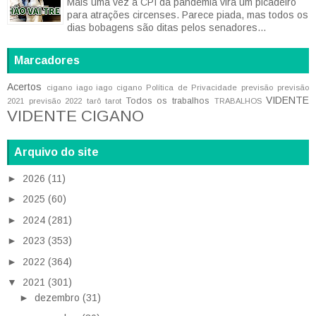
Mais uma vez a CPI da pandemia vira um picadeiro
para atrações circenses. Parece piada, mas todos os
dias bobagens são ditas pelos senadores...
Marcadores
Acertos
cigano iago
iago cigano
Política de Privacidade
previsão
previsão
VIDENTE
Todos os trabalhos
2021
previsão 2022
tarô
tarot
TRABALHOS
VIDENTE CIGANO
Arquivo do site
►
2026
(11)
►
2025
(60)
►
2024
(281)
►
2023
(353)
►
2022
(364)
▼
2021
(301)
►
dezembro
(31)