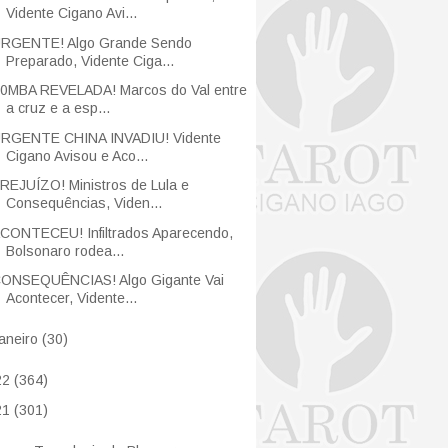
Vidente Cigano Avi...
RGENTE! Algo Grande Sendo
Preparado, Vidente Ciga...
0MBA REVELADA! Marcos do Val entre
a cruz e a esp...
RGENTE CHINA INVADIU! Vidente
Cigano Avisou e Aco...
REJUÍZO! Ministros de Lula e
Consequências, Viden...
CONTECEU! Infiltrados Aparecendo,
Bolsonaro rodea...
ONSEQUÊNCIAS! Algo Gigante Vai
Acontecer, Vidente...
janeiro
(30)
22
(364)
21
(301)