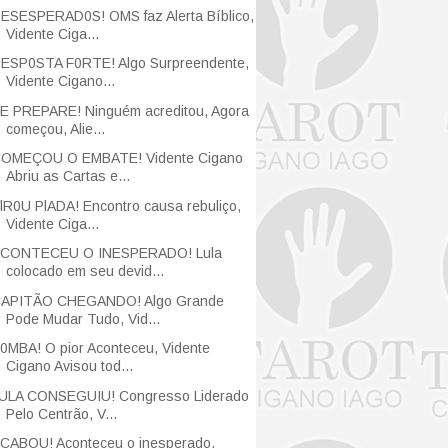
ESESPERAD0S! OMS faz Alerta Bíblico,
Vidente Ciga...
ESP0STA F0RTE! Algo Surpreendente,
Vidente Cigano...
E PREPARE! Ninguém acreditou, Agora
começou, Alie...
OMEÇOU O EMBATE! Vidente Cigano
Abriu as Cartas e...
lR0U PlADA! Encontro causa rebuliço,
Vidente Ciga...
CONTECEU O INESPERADO! Lula
colocado em seu devid...
APITÃO CHEGANDO! Algo Grande
Pode Mudar Tudo, Vid...
0MBA! O pior Aconteceu, Vidente
Cigano Avisou tod...
ULA CONSEGUIU! Congresso Liderado
Pelo Centrão, V...
CABOU! Aconteceu o inesperado,