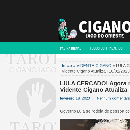
PÁGINA INICIAL
TODOS OS TRABALHOS
Início
»
VIDENTE CIGANO
» LULA CE
Vidente Cigano Atualiza | 18/02/2023
LULA CERCADO! Agora não
Vidente Cigano Atualiza 
fevereiro 18, 2023
Nenhum comentári
Governo Lula se rodeia de pessoa co