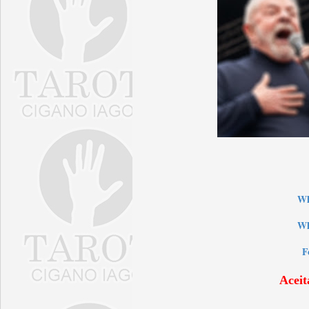
W
Wh
F
Aceit