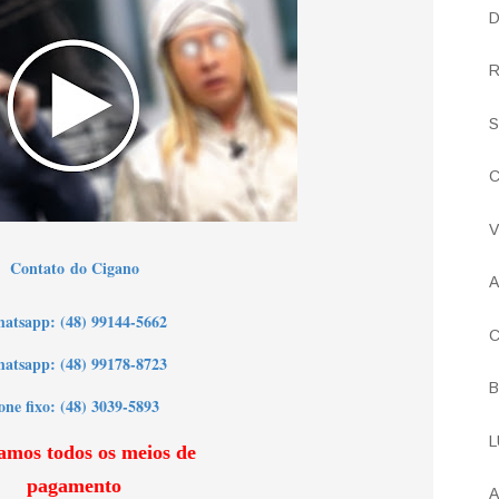
D
R
S
C
V
Contato
do Cigano
A
h
atsapp: (48) 99144-5662
C
atsapp: (48) 99178-8723
B
one fixo: (48) 3039-5893
L
amos todos os meios de
pagamento
A