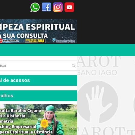
l de acessos
balhos