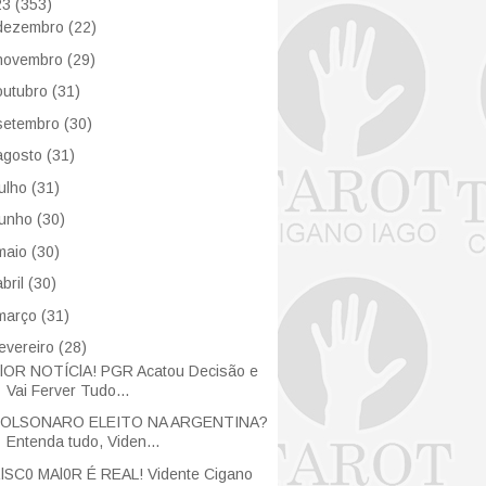
23
(353)
dezembro
(22)
novembro
(29)
outubro
(31)
setembro
(30)
agosto
(31)
julho
(31)
junho
(30)
maio
(30)
abril
(30)
março
(31)
fevereiro
(28)
lOR NOTÍClA! PGR Acatou Decisão e
Vai Ferver Tudo...
OLSONARO ELEITO NA ARGENTINA?
Entenda tudo, Viden...
lSC0 MAl0R É REAL! Vidente Cigano