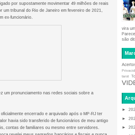
stigado por supostamente movimentar 49 milhões de reais
r um tribunal do Rio de Janeiro em fevereiro de 2021,
m ex-funcionário.
vira u
Parece
são di
Mar
Acerto
Privaci
T
tarot
VID
fez um pronunciamento nas redes sociais sobre a
Arqu
►
20
i oficialmente encerrado e arquivado após o MP-RJ ter
►
20
lor havia sido transferido de funcionários de meu antigo
►
20
is, contas de familiares ou mesmo entre servidores.
ca revelei meus segredos bancários e fiscais e nunca