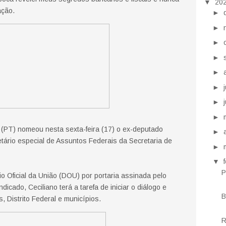
▼
20
ação.
►
►
►
►
►
►
►
►
a (PT) nomeou nesta sexta-feira (17) o ex-deputado
►
tário especial de Assuntos Federais da Secretaria de
►
▼
P
o Oficial da União (DOU) por portaria assinada pelo
dicado, Ceciliano terá a tarefa de iniciar o diálogo e
B
, Distrito Federal e municípios.
R