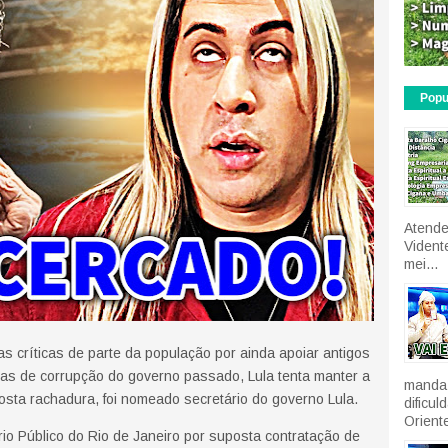
Popu
Atende
Vident
mei...
 críticas de parte da população por ainda apoiar antigos
s de corrupção do governo passado, Lula tenta manter a
manda 
posta rachadura, foi nomeado secretário do governo Lula.
dificu
Oriente
rio Público do Rio de Janeiro por suposta contratação de