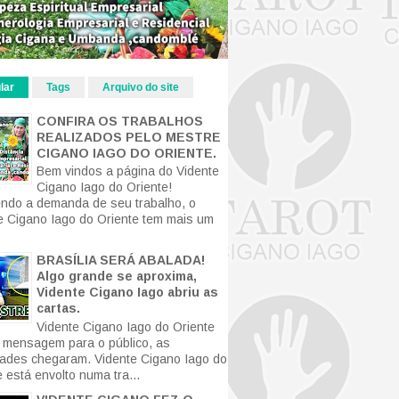
lar
Tags
Arquivo do site
CONFIRA OS TRABALHOS
REALIZADOS PELO MESTRE
CIGANO IAGO DO ORIENTE.
Bem vindos a página do Vidente
Cigano Iago do Oriente!
ndo a demanda de seu trabalho, o
e Cigano Iago do Oriente tem mais um
BRASÍLIA SERÁ ABALADA!
Algo grande se aproxima,
Vidente Cigano Iago abriu as
cartas.
Vidente Cigano Iago do Oriente
mensagem para o público, as
ldades chegaram. Vidente Cigano Iago do
 está envolto numa tra...