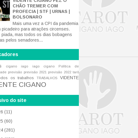
VIDENTE CIGANO FEZ O
CHÃO TREMER COM
PROFECIA | STF | URNAS |
BOLSONARO
Mais uma vez a CPI da pandemia
m picadeiro para atrações circenses.
 piada, mas todos os dias bobagens
tas pelos senadores...
cadores
s
cigano iago
iago cigano
Política de
dade
previsão
previsão 2021
previsão 2022
tarô
VIDENTE
odos os trabalhos
TRABALHOS
ENTE CIGANO
ivo do site
26
(11)
25
(60)
24
(281)