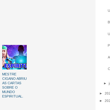
U
B
U
P
A
C
MESTRE
CIGANO ABRIU
AS CARTAS
►
SOBRE O
MUNDO
►
20
ESPIRITUAL.
►
20