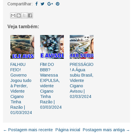
Compartilhar:
Veja também:
FALH0U
FlM DO
PRESSÁGlO
FElO!
BBB?
! A Água
Governo
Wanessa
subiu Brasil,
Jogou tudo
EXPULSA,
Vidente
à Perder,
vidente
Cigano
Vidente
Cigano
Avisou |
Cigano
Tinha
02/03/2024
Tinha
Razão |
Razão |
03/03/2024
01/03/2024
← Postagem mais recente
Página inicial
Postagem mais antiga →