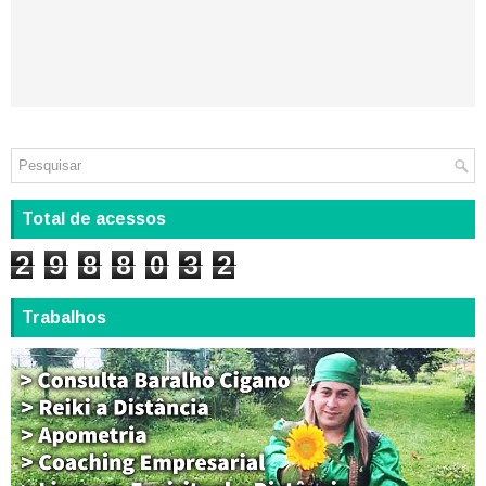
Total de acessos
2
9
8
8
0
3
2
Trabalhos