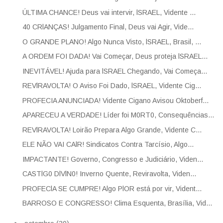
ÚLTIMA CHANCE! Deus vai intervir, lSRAEL, Vidente ...
40 CRlANÇAS! Julgamento Final, Deus vai Agir, Vide...
O GRANDE PLANO! Algo Nunca Visto, lSRAEL, Brasil, ...
A ORDEM FOI DADA! Vai Começar, Deus proteja lSRAEL...
INEVITÁVEL! Ajuda para lSRAEL Chegando, Vai Começa...
REVlRAVOLTA! O Aviso Foi Dado, lSRAEL, Vidente Cig...
PROFECIA ANUNCIADA! Vidente Cigano Avisou Oktoberf...
APARECEU A VERDADE! Líder foi M0RT0, Consequências...
REVlRAVOLTA! Loirão Prepara Algo Grande, Vidente C...
ELE NÃO VAI CAlR! Sindicatos Contra Tarcísio, Algo...
IMPACTANTE! Governo, Congresso e Judiciário, Viden...
CASTlG0 DlVlN0! Inverno Quente, Reviravolta, Viden...
PROFEClA SE CUMPRE! Algo PlOR está por vir, Vident...
BARROSO E CONGRESSO! Clima Esquenta, Brasília, Vid...