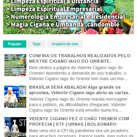
Popular
Tags
Arquivo do site
CONFIRA OS TRABALHOS REALIZADOS PELO
MESTRE CIGANO IAGO DO ORIENTE.
Bem vindos a página do Vidente Cigano Iago do
Oriente! Atendendo a demanda de seu trabalho, o
Vidente Cigano Iago do Oriente tem mais um mei...
BRASÍLIA SERÁ ABALADA! Algo grande se
aproxima, Vidente Cigano Iago abriu as cartas.
Vidente Cigano Iago do Oriente manda mensagem
para o público, as dificuldades chegaram. Vidente
Cigano Iago do Oriente está envolto numa tra...
VIDENTE CIGANO FEZ O CHÃO TREMER COM
PROFECIA | STF | URNAS | BOLSONARO
Mais uma vez a CPI da pandemia vira um picadeiro
para atrações circenses. Parece piada, mas todos os