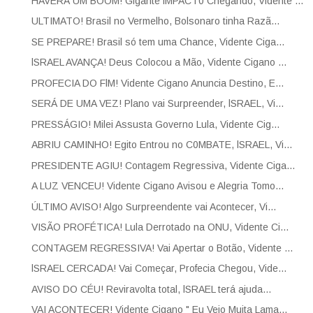
HAVERÁ UM BOOM! Gigante lMPACT0 Chegando, Vidente ...
ULTIMATO! Brasil no Vermelho, Bolsonaro tinha Razã...
SE PREPARE! Brasil só tem uma Chance, Vidente Ciga...
lSRAEL AVANÇA! Deus Colocou a Mão, Vidente Cigano ...
PROFECIA DO FlM! Vidente Cigano Anuncia Destino, E...
SERÁ DE UMA VEZ! Plano vai Surpreender, lSRAEL, Vi...
PRESSÁGIO! Milei Assusta Governo Lula, Vidente Cig...
ABRIU CAMINHO! Egito Entrou no C0MBATE, lSRAEL, Vi...
PRESIDENTE AGIU! Contagem Regressiva, Vidente Ciga...
A LUZ VENCEU! Vidente Cigano Avisou e Alegria Tomo...
ÚLTIMO AVISO! Algo Surpreendente vai Acontecer, Vi...
VISÃO PROFÉTICA! Lula Derrotado na ONU, Vidente Ci...
CONTAGEM REGRESSIVA! Vai Apertar o Botão, Vidente ...
lSRAEL CERCADA! Vai Começar, Profecia Chegou, Vide...
AVISO DO CÉU! Reviravolta total, lSRAEL terá ajuda...
VAI ACONTECER! Vidente Cigano " Eu Vejo Muita Lama...