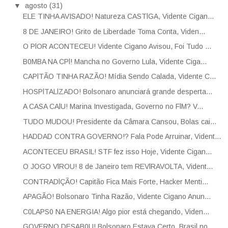
▼
agosto
(31)
ELE TINHA AVISADO! Natureza CASTlGA, Vidente Cigan...
8 DE JANEIRO! Grito de Liberdade Toma Conta, Viden...
O PlOR ACONTECEU! Vidente Cigano Avisou, Foi Tudo ...
B0MBA NA CPl! Mancha no Governo Lula, Vidente Ciga...
CAPlTÃO TINHA RAZÃO! Mídia Sendo Calada, Vidente C...
HOSPlTALlZADO! Bolsonaro anunciará grande desperta...
A CASA CAlU! Marina Investigada, Governo no FlM? V...
TUDO MUDOU! Presidente da Câmara Cansou, Bolas cai...
HADDAD CONTRA GOVERNO!? Fala Pode Arruinar, Vident...
ACONTECEU BRASIL! STF fez isso Hoje, Vidente Cigan...
O JOGO VlROU! 8 de Janeiro tem REVlRAVOLTA, Vident...
CONTRADlÇÃO! Capitão Fica Mais Forte, Hacker Menti...
APAGÃO! Bolsonaro Tinha Razão, Vidente Cigano Anun...
C0LAPS0 NA ENERGIA! Algo pior está chegando, Viden...
GOVERNO DESAB0U! Bolsonaro Estava Certo, Brasil no...