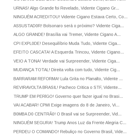
URNAS! Algo Grande foi Revelado, Vidente Cigano Gr...
NINGUÉM ACREDITOU! Vidente Cigano Estava Certo, Co...
ASSUSTAD0R! Bolsonaro será o próximo? Vidente Ciga...
ALGO GRANDE! Brasília vai Tremer, Vidente Cigano A...
CPI EXPL0DE! Desequilíbrio Muda Tudo, Vidente Ciga...
EFEITO CASCATA! A Esquerda Trincou, Vidente Cigano...
VEIO A TONA! Verdade vai Surpreender, Vidente Ciga...
MUDANÇA TOTAL! Direita volta com tudo, Vidente Cig...
BARRARAM REFORMA! Lula Grita no Planalto, Vidente ...
REVIRAVOLTA BRASIL! Pacheco Critica o STF, Vidente...
TRUMP EM PERlGO! Governo quer fazer igual no Brasi...
VAI ACABAR! CPMI Exige imagens do 8 de Janeiro, Vi...
B0MBA D0 CENTRÃ0! O Brasil vai se Surpreender, Vid...
NINGUÉM SEGURA! Trump Anos Luz da Frente Alegria C...
PERDEU O COMANDO! Rebuliço no Governo Brasil, Vide...