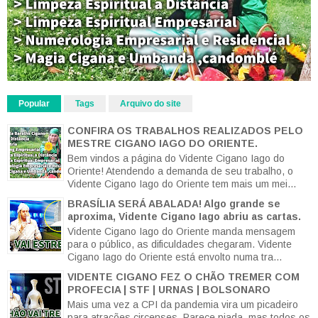
Popular
Tags
Arquivo do site
CONFIRA OS TRABALHOS REALIZADOS PELO
MESTRE CIGANO IAGO DO ORIENTE.
Bem vindos a página do Vidente Cigano Iago do
Oriente! Atendendo a demanda de seu trabalho, o
Vidente Cigano Iago do Oriente tem mais um mei...
BRASÍLIA SERÁ ABALADA! Algo grande se
aproxima, Vidente Cigano Iago abriu as cartas.
Vidente Cigano Iago do Oriente manda mensagem
para o público, as dificuldades chegaram. Vidente
Cigano Iago do Oriente está envolto numa tra...
VIDENTE CIGANO FEZ O CHÃO TREMER COM
PROFECIA | STF | URNAS | BOLSONARO
Mais uma vez a CPI da pandemia vira um picadeiro
para atrações circenses. Parece piada, mas todos os