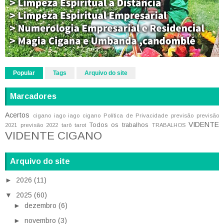
Popular
Tags
Arquivo do site
Marcadores
Acertos
cigano iago
iago cigano
Política de Privacidade
previsão
previsão
VIDENTE
Todos os trabalhos
2021
previsão 2022
tarô
tarot
TRABALHOS
VIDENTE CIGANO
Arquivo do site
►
2026
(11)
▼
2025
(60)
►
dezembro
(6)
►
novembro
(3)