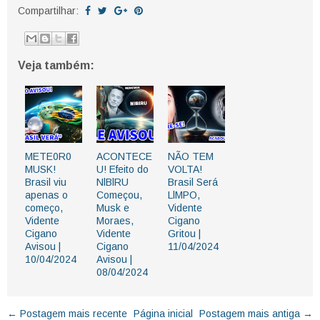
Compartilhar:
Veja também:
METE0R0
ACONTECE
NÃO TEM
MUSK!
U! Efeito do
VOLTA!
Brasil viu
NlBlRU
Brasil Será
apenas o
Começou,
LlMPO,
começo,
Musk e
Vidente
Vidente
Moraes,
Cigano
Cigano
Vidente
Gritou |
Avisou |
Cigano
11/04/2024
10/04/2024
Avisou |
08/04/2024
← Postagem mais recente
Página inicial
Postagem mais antiga →