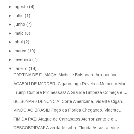
►
agosto
(4)
►
julho
(1)
►
junho
(7)
►
maio
(6)
►
abril
(2)
►
março
(10)
►
fevereiro
(7)
▼
janeiro
(14)
C0RTlNA DE FUMAÇA! Michelle Bolsonaro Arrepia, Vid...
ACAB0U DE M0RRER! Cigano Iago Revela o Momento Mai...
Trump Cumpre Promessas! A Grande Limpeza Começa e ...
B0LS0NAR0 DENUNClA! Corte Americana, Vidente Cigan...
VINDO AO BRASIL! Fogo da Flórida Chegando, Vidente...
FIM DA PAZ! Ataque de Carrapatos Aterrorizante e o...
DESCOBRIRAM! A verdade sobre Flórida Assusta, Vide...