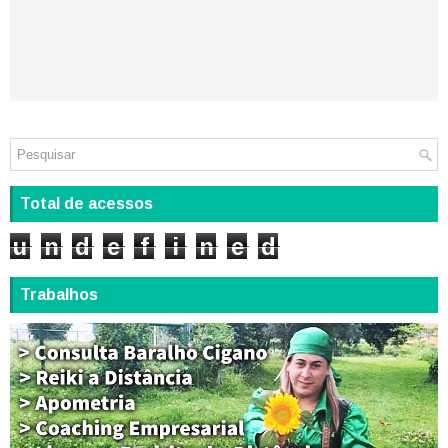
Total de acessos
u
n
d
e
f
i
n
e
d
Trabalhos