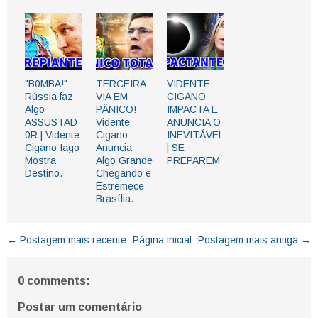
"B0MBA!"
TERCEIRA
VIDENTE
Rússia faz
VIA EM
CIGANO
Algo
PÂNICO!
IMPACTA E
ASSUSTAD
Vidente
ANUNCIA O
0R | Vidente
Cigano
INEVITÁVEL
Cigano Iago
Anuncia
| SE
Mostra
Algo Grande
PREPAREM
Destino.
Chegando e
Estremece
Brasília.
← Postagem mais recente
Página inicial
Postagem mais antiga →
0 comments:
Postar um comentário