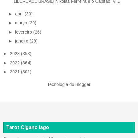
LlBERDADE BRASlL! Nikolas Ferreira e o Capitão, Vi...
►
abril
(30)
►
março
(29)
►
fevereiro
(26)
►
janeiro
(28)
►
2023
(353)
►
2022
(364)
►
2021
(301)
Tecnologia do
Blogger
.
Tarot Cigano Iago