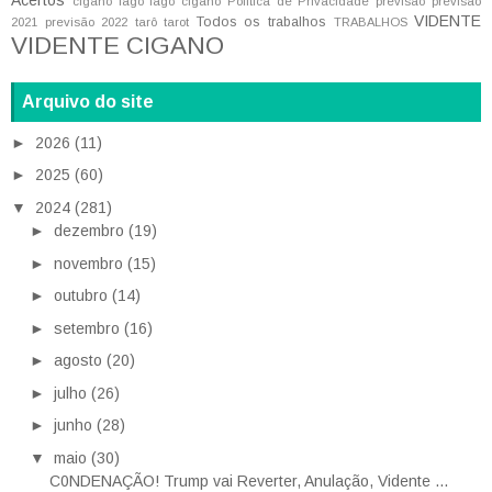
cigano iago
iago cigano
Política de Privacidade
previsão
previsão
VIDENTE
Todos os trabalhos
2021
previsão 2022
tarô
tarot
TRABALHOS
VIDENTE CIGANO
Arquivo do site
►
2026
(11)
►
2025
(60)
▼
2024
(281)
►
dezembro
(19)
►
novembro
(15)
►
outubro
(14)
►
setembro
(16)
►
agosto
(20)
►
julho
(26)
►
junho
(28)
▼
maio
(30)
C0NDENAÇÃO! Trump vai Reverter, Anulação, Vidente ...