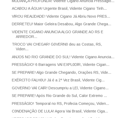
MUDANÇA PROFUNDA! Vidente Cigano Anuncia Presságio...
ACABOU A ÁGUA! Urgente Brasil, Vidente Cigano Tinh...
VlROU REALlDADE! Vidente Cigano Já Abriu Novo PRES...
DERRETEU! Maior Geleira Desabou, Algo Grande Chega...
VIDENTE CIGANO ANUNCIA ALGO GRANDE AO RS E
ARREDOR...
TROCO VAI CHEGAR! G0VERN0 deu as Costas, RS,
Viden...
ANJOS NO RIO GRANDE DO SUL! Vidente Cigano Anuncia...
PRESSÁGIO! 6 Barragens VAl EXPL0DlR, Vidente Cigan...
SE PREPARE! Algo Grande Chegando, Orações RS, Vide...
EXÉRClTO FALH0U! Já é a 2ª Vez Brasil, Vidente Cig...
GOVERNO VAl CAlR! Descumpriu a LEl, Vidente Cigano...
SE PREPARE! Após Rio Grande do Sul, Calor Extremo ...
PRESSÁGlO! Temporal no RS, Profecia Começou, Viden...
C0NDENAÇÃO DE LULA! Agora Vai Brasil, Vidente Ciga...