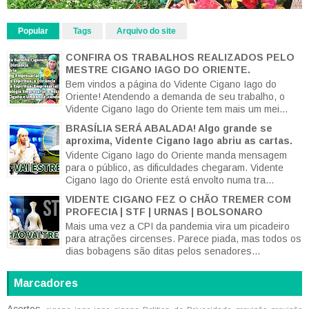
Popular
Tags
Arquivo do site
CONFIRA OS TRABALHOS REALIZADOS PELO
MESTRE CIGANO IAGO DO ORIENTE.
Bem vindos a página do Vidente Cigano Iago do
Oriente! Atendendo a demanda de seu trabalho, o
Vidente Cigano Iago do Oriente tem mais um mei...
BRASÍLIA SERÁ ABALADA! Algo grande se
aproxima, Vidente Cigano Iago abriu as cartas.
Vidente Cigano Iago do Oriente manda mensagem
para o público, as dificuldades chegaram. Vidente
Cigano Iago do Oriente está envolto numa tra...
VIDENTE CIGANO FEZ O CHÃO TREMER COM
PROFECIA | STF | URNAS | BOLSONARO
Mais uma vez a CPI da pandemia vira um picadeiro
para atrações circenses. Parece piada, mas todos os
dias bobagens são ditas pelos senadores...
Marcadores
Acertos