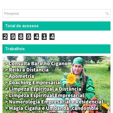
Total de acessos
2
9
8
9
4
1
4
Trabalhos