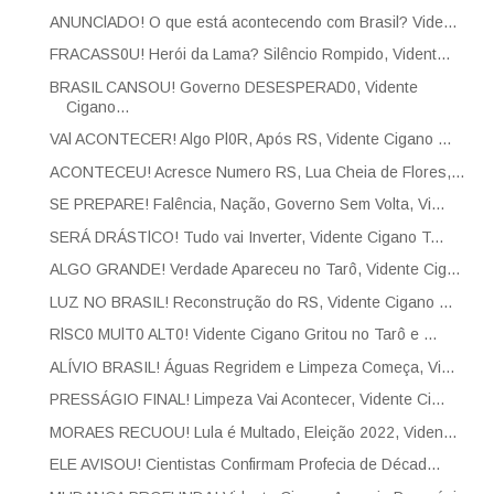
ANUNClADO! O que está acontecendo com Brasil? Vide...
FRACASS0U! Herói da Lama? Silêncio Rompido, Vident...
BRASIL CANSOU! Governo DESESPERAD0, Vidente
Cigano...
VAl ACONTECER! Algo Pl0R, Após RS, Vidente Cigano ...
ACONTECEU! Acresce Numero RS, Lua Cheia de Flores,...
SE PREPARE! Falência, Nação, Governo Sem Volta, Vi...
SERÁ DRÁSTlCO! Tudo vai Inverter, Vidente Cigano T...
ALGO GRANDE! Verdade Apareceu no Tarô, Vidente Cig...
LUZ NO BRASIL! Reconstrução do RS, Vidente Cigano ...
RlSC0 MUlT0 ALT0! Vidente Cigano Gritou no Tarô e ...
ALÍVIO BRASIL! Águas Regridem e Limpeza Começa, Vi...
PRESSÁGIO FINAL! Limpeza Vai Acontecer, Vidente Ci...
MORAES RECUOU! Lula é Multado, Eleição 2022, Viden...
ELE AVISOU! Cientistas Confirmam Profecia de Décad...