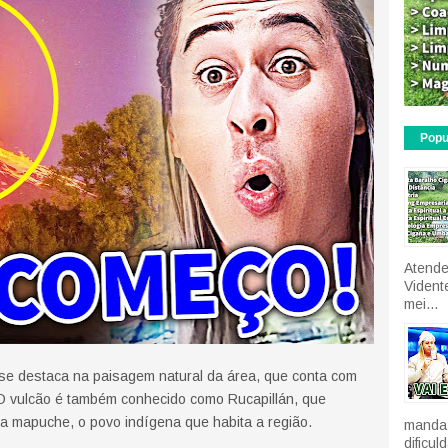
Popu
Atende
Vident
mei...
 se destaca na paisagem natural da área, que conta com
s. O vulcão é também conhecido como Rucapillán, que
gua mapuche, o povo indígena que habita a região.
manda 
dificu