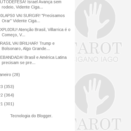
UTODEFESA! Israel Avança sem
rodeio, Vidente Ciga...
0LAPS0 VAI SURGIR! "Precisamos
Orar" Vidente Ciga...
XPL0DlU! Atenção Brasil, Villarrica é o
Começo, V...
RASIL VAI BRILHAR! Trump e
Bolsonaro, Algo Grande...
EBANDADA! Brasil e América Latina
precisam se pre...
janeiro
(28)
23
(353)
22
(364)
21
(301)
Tecnologia do
Blogger
.