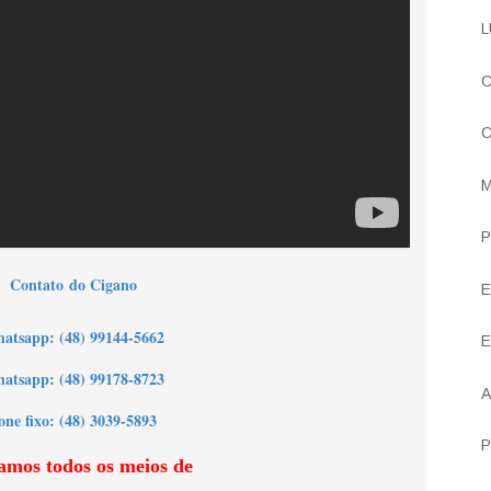
L
C
C
M
P
Contato do Cigano
E
h
atsapp: (48) 99144-5662
E
atsapp: (48) 99178-8723
A
one fixo: (48) 3039-5893
P
amos todos os meios de