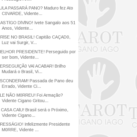
ULA PASSARÁ PANO? Maduro fez Ato
C0VARDE, Vidente...
ASTlGO DlVlNO! Ivete Sangalo aos 51
Anos, Vidente...
RlSE NO BRASIL! Capitão CAÇAD0,
Luz vai Surgir, V...
ELHOR PRESIDENTE! Perseguido por
ser bom, Vidente...
ERSEGUlÇÃ0 VAl ACABAR! Brilho
Mudará o Brasil, Vi...
SCONDERAM! Passada de Pano deu
Errado, Vidente Ci...
LE NÃO M0RREU! Foi Armação?
Vidente Cigano Gritou...
 CASA CAlU! Brasil será o Próximo,
Vidente Cigano...
RESSÁGIO! Infelizmente Presidente
M0RRE, Vidente ...