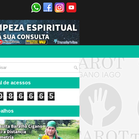
l de acessos
9
8
6
6
6
5
balhos