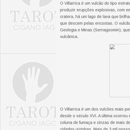
O Villarrica é um vulcão do tipo estra
produzir erupções explosivas, com em
cratera, há um lago de lava que brilh
que descem pelas encostas. O vulcão
Geologia e Minas (Sernageomin), que 
vulcânica.
O Villarrica é um dos vulcões mais p
desde o século XVI. A última ocorre
coluna de fumaça e cinzas de mais de
cidades vizinhas. Mais de 3 mil pess