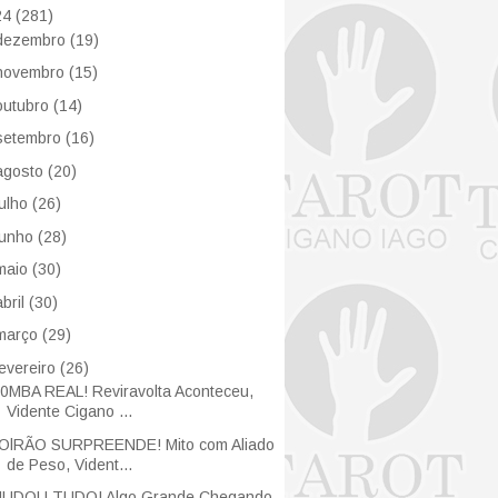
24
(281)
dezembro
(19)
novembro
(15)
outubro
(14)
setembro
(16)
agosto
(20)
julho
(26)
junho
(28)
maio
(30)
abril
(30)
março
(29)
fevereiro
(26)
0MBA REAL! Reviravolta Aconteceu,
Vidente Cigano ...
OlRÃO SURPREENDE! Mito com Aliado
de Peso, Vident...
UDOU TUDO! Algo Grande Chegando,