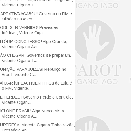
Vidente Cigano T...
ARRATlVA ACAB0U! Governo no FlM e
Milhões na Aven...
ODE SER VARRlDO! Previsões
Inéditas, Vidente Ciga...
lTÓRlA CONGRESSO! Algo Grande,
Vidente Cigano Avi...
ÃO CHEGAR! Governos se preparam,
Vidente Cigano T...
UNlÇÃO PARA JUlZES! Rebuliço no
Brasil, Vidente C...
Al DAR lMPEACHMENT! Fala de Lula é
o FlM, Vidente...
E PERDEU! Governo Perde o Controle,
Vidente Cigan...
lCLONE BRASIL! Algo Nunca Visto,
Vidente Cigano A...
URPRESA! Vidente Cigano Tinha razão,
Presságio An...