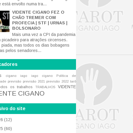
 está envolto numa tra...
VIDENTE CIGANO FEZ O
CHÃO TREMER COM
PROFECIA | STF | URNAS |
BOLSONARO
Mais uma vez a CPI da pandemia
m picadeiro para atrações circenses.
 piada, mas todos os dias bobagens
tas pelos senadores...
cadores
s
cigano iago
iago cigano
Política de
dade
previsão
previsão 2021
previsão 2022
tarô
VIDENTE
odos os trabalhos
TRABALHOS
ENTE CIGANO
ivo do site
26
(12)
25
(60)