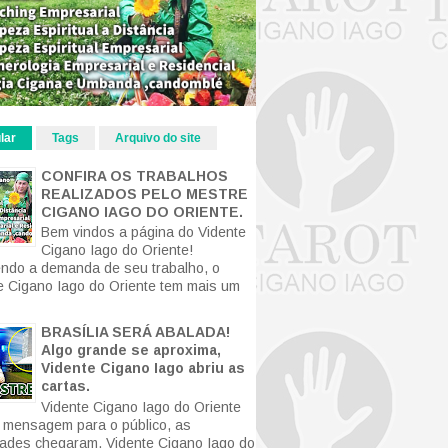
lar
Tags
Arquivo do site
CONFIRA OS TRABALHOS
REALIZADOS PELO MESTRE
CIGANO IAGO DO ORIENTE.
Bem vindos a página do Vidente
Cigano Iago do Oriente!
ndo a demanda de seu trabalho, o
e Cigano Iago do Oriente tem mais um
BRASÍLIA SERÁ ABALADA!
Algo grande se aproxima,
Vidente Cigano Iago abriu as
cartas.
Vidente Cigano Iago do Oriente
mensagem para o público, as
ldades chegaram. Vidente Cigano Iago do