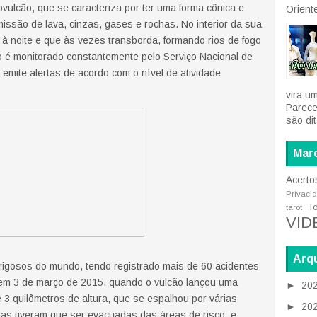
tovulcão, que se caracteriza por ter uma forma cônica e
Oriente
issão de lava, cinzas, gases e rochas. No interior da sua
a à noite e que às vezes transborda, formando rios de fogo
 é monitorado constantemente pelo Serviço Nacional de
emite alertas de acordo com o nível de atividade
vira u
Parece
são di
Mar
Acerto
Privaci
T
tarot
VID
Arqu
erigosos do mundo, tendo registrado mais de 60 acidentes
u em 3 de março de 2015, quando o vulcão lançou uma
►
20
 3 quilômetros de altura, que se espalhou por várias
►
20
oas tiveram que ser evacuadas das áreas de risco, e