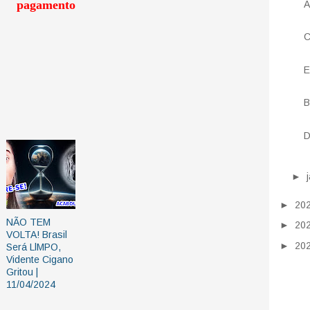
pagamento
A
C
E
B
D
►
►
20
NÃO TEM
►
20
VOLTA! Brasil
►
20
Será LlMPO,
Vidente Cigano
Gritou |
11/04/2024