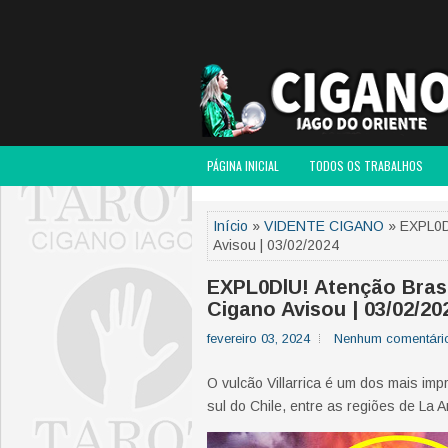
PÁGINA INICIAL
TODOS OS TRABALHOS
Início
»
VIDENTE CIGANO
» EXPL0Dl
Avisou | 03/02/2024
EXPL0DlU! Atenção Brasil
Cigano Avisou | 03/02/20
fevereiro 03, 2024
Nenhum comentári
O vulcão Villarrica é um dos mais imp
sul do Chile, entre as regiões de La 