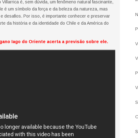
o Villarrica é, sem dúvida, um fenômeno natural fascinante,
le é um símbolo da força e da beleza da natureza, mas
N
 desafios. Por isso, é importante conhecer e preservar
rte da história e da identidade do Chile e da América do
P
gano Iago do Oriente acerta a previsão sobre ele.
V
V
P
V
S
C
S