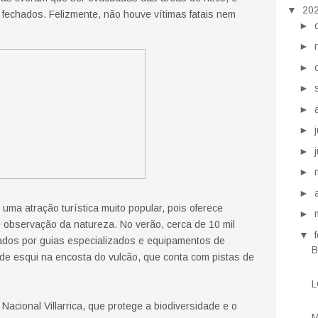
▼
20
fechados. Felizmente, não houve vítimas fatais nem
►
►
►
►
►
►
►
►
►
é uma atração turística muito popular, pois oferece
►
 observação da natureza. No verão, cerca de 10 mil
▼
ados por guias especializados e equipamentos de
B
de esqui na encosta do vulcão, que conta com pistas de
L
acional Villarrica, que protege a biodiversidade e o
M