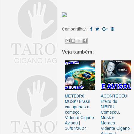
Compartilhar:
Veja também:
METE0R0
ACONTECEU!
MUSK! Brasil
Efeito do
viu apenas o
NlBlRU
começo,
Começou,
Vidente Cigano
Musk e
Avisou |
Moraes,
10/04/2024
Vidente Cigano
Avisou |