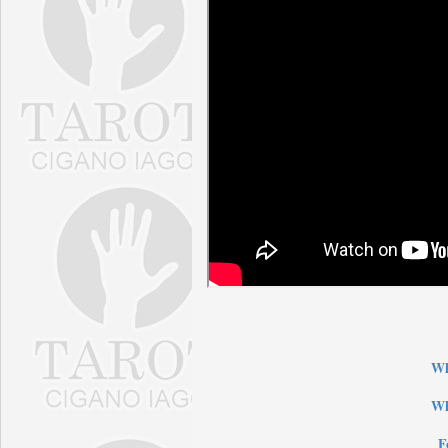
W
Wh
F