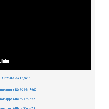
Contato
do Cigano
h
atsapp: (48) 99144-5662
atsapp: (48) 99178-8723
one fixo: (48) 3095-5823