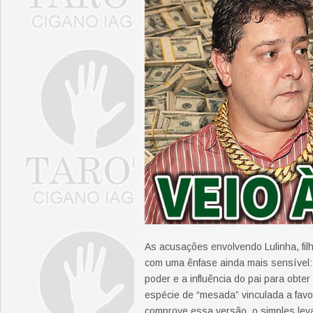
As acusações envolvendo Lulinha, filh
com uma ênfase ainda mais sensível: 
poder e a influência do pai para obte
espécie de “mesada” vinculada a favo
comprove essa versão, o simples leva