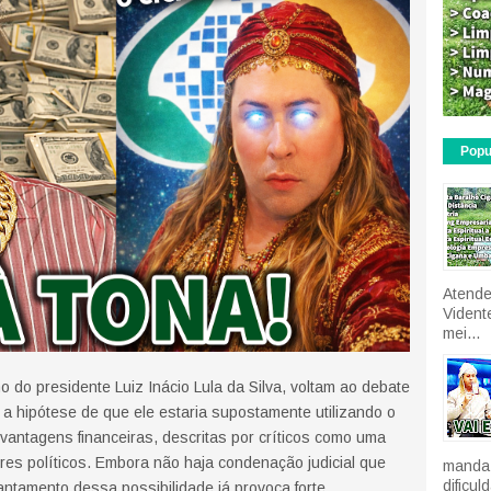
Popu
Atende
Vident
mei...
o do presidente Luiz Inácio Lula da Silva, voltam ao debate
a hipótese de que ele estaria supostamente utilizando o
r vantagens financeiras, descritas por críticos como uma
res políticos. Embora não haja condenação judicial que
manda 
dificu
ntamento dessa possibilidade já provoca forte