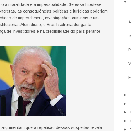
▼
mo a moralidade e a impessoalidade. Se essa hipótese
T
oncretas, as consequências políticas e jurídicas poderiam
pedidos de impeachment, investigações criminais e um
A
titucional. Além disso, o Brasil sofreria desgaste
nça de investidores e na credibilidade do país perante
I
P
V
F
►
►
►
►
argumentam que a repetição dessas suspeitas revela
►