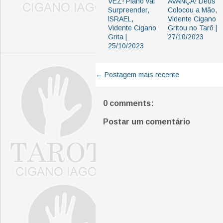
VEZ! Plano vai
AVANÇA! Deus
Surpreender,
Colocou a Mão,
lSRAEL,
Vidente Cigano
Vidente Cigano
Gritou no Tarô |
Grita |
27/10/2023
25/10/2023
← Postagem mais recente
0 comments:
Postar um comentário