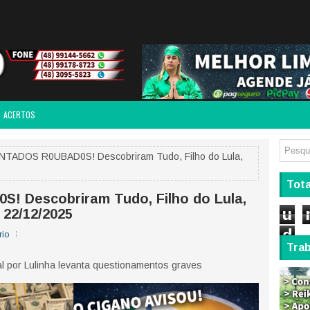
ACERTOS
TADOS R0UBAD0S! Descobriram Tudo, Filho do Lula,
Tota
 Descobriram Tudo, Filho do Lula,
u
 22/12/2025
d
rio
Tra
l por Lulinha levanta questionamentos graves