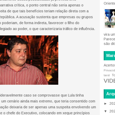
Oriente
rrativa crítica, o ponto central não seria apenas o
ta de que tais benefícios teriam relação direta com a
República. A acusação sustenta que empresas ou grupos
oderiam, de forma indireta, favorecer o filho do
giado ao poder, o que caracterizaria tráfico de influência.
vira u
Parece
são di
Mar
Acerto
Privaci
T
tarot
VID
Arqu
ideravelmente caso se comprovasse que Lula tinha
 um cenário ainda mais extremo, que teria consentido com
►
20
ituação deixaria de ser apenas uma suspeita envolvendo um
▼
20
ente o chefe do Executivo, colocando em xeque princípios