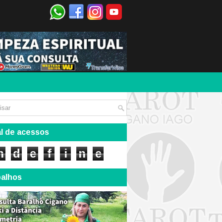
l de acessos
n
d
e
f
i
n
e
balhos