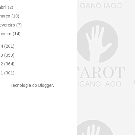
abril
(2)
março
(10)
fevereiro
(7)
janeiro
(14)
24
(281)
23
(353)
22
(364)
21
(301)
Tecnologia do
Blogger
.