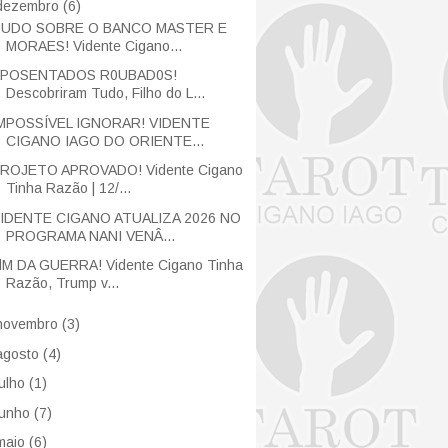
dezembro
(6)
UDO SOBRE O BANCO MASTER E
MORAES! Vidente Cigano...
POSENTADOS R0UBAD0S!
Descobriram Tudo, Filho do L...
MPOSSÍVEL IGNORAR! VIDENTE
CIGANO IAGO DO ORIENTE...
ROJETO APROVADO! Vidente Cigano
Tinha Razão | 12/...
IDENTE CIGANO ATUALIZA 2026 NO
PROGRAMA NANI VENÂ...
lM DA GUERRA! Vidente Cigano Tinha
Razão, Trump v...
novembro
(3)
agosto
(4)
julho
(1)
junho
(7)
maio
(6)