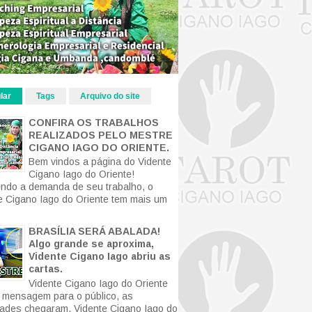
lar
Tags
Arquivo do site
CONFIRA OS TRABALHOS
REALIZADOS PELO MESTRE
CIGANO IAGO DO ORIENTE.
Bem vindos a página do Vidente
Cigano Iago do Oriente!
ndo a demanda de seu trabalho, o
e Cigano Iago do Oriente tem mais um
BRASÍLIA SERÁ ABALADA!
Algo grande se aproxima,
Vidente Cigano Iago abriu as
cartas.
Vidente Cigano Iago do Oriente
mensagem para o público, as
ldades chegaram. Vidente Cigano Iago do