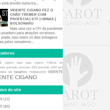
 está envolto numa tra...
VIDENTE CIGANO FEZ O
CHÃO TREMER COM
PROFECIA | STF | URNAS |
BOLSONARO
Mais uma vez a CPI da pandemia
m picadeiro para atrações circenses.
 piada, mas todos os dias bobagens
tas pelos senadores...
cadores
s
cigano iago
iago cigano
Política de
dade
previsão
previsão 2021
previsão 2022
tarô
VIDENTE
odos os trabalhos
TRABALHOS
ENTE CIGANO
ivo do site
26
(12)
25
(60)