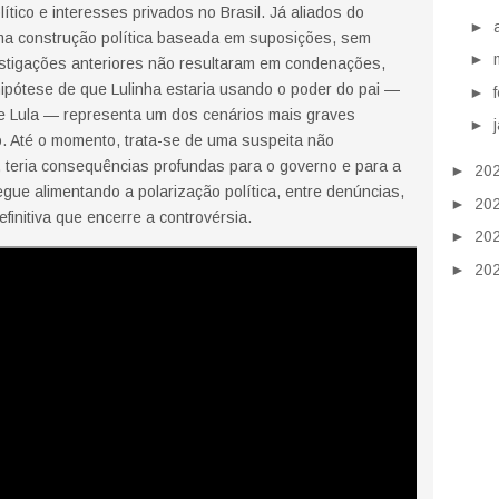
lítico e interesses privados no Brasil. Já aliados do
►
uma construção política baseada em suposições, sem
►
estigações anteriores não resultaram em condenações,
hipótese de que Lulinha estaria usando o poder do pai —
►
e Lula — representa um dos cenários mais graves
►
ro. Até o momento, trata-se de uma suspeita não
 teria consequências profundas para o governo e para a
►
20
gue alimentando a polarização política, entre denúncias,
►
20
initiva que encerre a controvérsia.
►
20
►
20