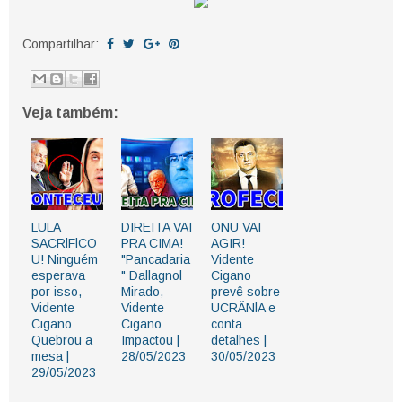
Compartilhar:
Veja também:
LULA
DIREITA VAI
ONU VAI
SACRlFlCO
PRA CIMA!
AGIR!
U! Ninguém
"Pancadaria
Vidente
esperava
" Dallagnol
Cigano
por isso,
Mirado,
prevê sobre
Vidente
Vidente
UCRÂNlA e
Cigano
Cigano
conta
Quebrou a
Impactou |
detalhes |
mesa |
28/05/2023
30/05/2023
29/05/2023