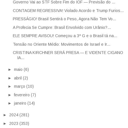
Governo Vai ao STF Sobre Fim do IOF — Previsão do ...
CONTAGEM REGRESSIVA! Violado Acordo e Trump Furios...
PRESSÁGIO! Brasil Sentirá o Peso, Agora Não Tem Vo...
A Profecia Se Cumpre: Brasil Envolvido com Urânio?...
ELE SEMPRE AVISOU! Começou a 3ª G e o Brasil tá na...
Tensão no Oriente Médio: Movimentos de Israel e Ir...
CRISTINA KIRCHNER SERÁ PRESA — E VIDENTE CIGANO
IA...
►
maio
(6)
►
abril
(2)
►
março
(10)
►
fevereiro
(7)
►
janeiro
(14)
►
2024
(281)
►
2023
(353)