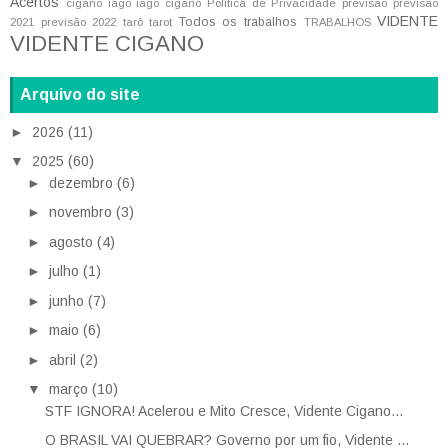
Acertos
cigano iago
iago cigano
Política de Privacidade
previsão
previsão
VIDENTE
Todos os trabalhos
2021
previsão 2022
tarô
tarot
TRABALHOS
VIDENTE CIGANO
Arquivo do site
►
2026
(11)
▼
2025
(60)
►
dezembro
(6)
►
novembro
(3)
►
agosto
(4)
►
julho
(1)
►
junho
(7)
►
maio
(6)
►
abril
(2)
▼
março
(10)
STF IGNORA! Acelerou e Mito Cresce, Vidente Cigano...
O BRASIL VAI QUEBRAR? Governo por um fio, Vidente ...