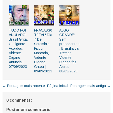
TUDO FOI
FRACASS0
ALGO
ANULADO!
T0TAL! Dia
GRANDE!
Brasil Grita,
7 De
Sem
O Gigante
Setembro
precedentes
Acordou,
Ficou
, Brasília vai
Vidente
Marcado,
Tremer,
Cigano
Vidente
Vidente
Anuncia |
Cigano
Cigano faz
07/09/2023
Gritou |
Alerta |
09/09/2023
08/09/2023
← Postagem mais recente
Página inicial
Postagem mais antiga →
0 comments:
Postar um comentário