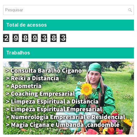
Total de acessos
2
9
8
9
3
8
3
Trabalhos