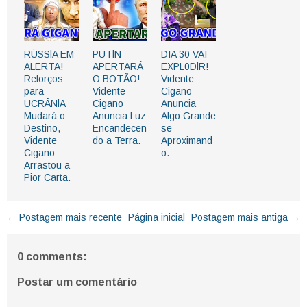
RÚSSlA EM
PUTlN
DIA 30 VAI
ALERTA!
APERTARÁ
EXPL0DlR!
Reforços
O BOTÃO!
Vidente
para
Vidente
Cigano
UCRÂNlA
Cigano
Anuncia
Mudará o
Anuncia Luz
Algo Grande
Destino,
Encandecen
se
Vidente
do a Terra.
Aproximand
Cigano
o.
Arrastou a
Pior Carta.
← Postagem mais recente
Página inicial
Postagem mais antiga →
0 comments:
Postar um comentário