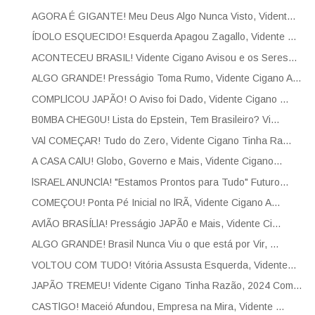
AGORA É GIGANTE! Meu Deus Algo Nunca Visto, Vident...
ÍDOLO ESQUECIDO! Esquerda Apagou Zagallo, Vidente ...
ACONTECEU BRASIL! Vidente Cigano Avisou e os Seres...
ALGO GRANDE! Presságio Toma Rumo, Vidente Cigano A...
COMPLlCOU JAPÃO! O Aviso foi Dado, Vidente Cigano ...
B0MBA CHEG0U! Lista do Epstein, Tem Brasileiro? Vi...
VAl COMEÇAR! Tudo do Zero, Vidente Cigano Tinha Ra...
A CASA CAlU! Globo, Governo e Mais, Vidente Cigano...
lSRAEL ANUNClA! "Estamos Prontos para Tudo" Futuro...
COMEÇOU! Ponta Pé Inicial no lRÃ, Vidente Cigano A...
AVlÃO BRASÍLlA! Presságio JAPÃ0 e Mais, Vidente Ci...
ALGO GRANDE! Brasil Nunca Viu o que está por Vir, ...
VOLTOU COM TUDO! Vitória Assusta Esquerda, Vidente...
JAPÃO TREMEU! Vidente Cigano Tinha Razão, 2024 Com...
CASTlGO! Maceió Afundou, Empresa na Mira, Vidente ...