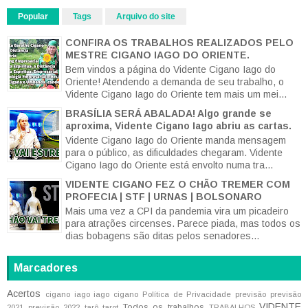
Popular
Tags
Arquivo do site
CONFIRA OS TRABALHOS REALIZADOS PELO
MESTRE CIGANO IAGO DO ORIENTE.
Bem vindos a página do Vidente Cigano Iago do
Oriente! Atendendo a demanda de seu trabalho, o
Vidente Cigano Iago do Oriente tem mais um mei...
BRASÍLIA SERÁ ABALADA! Algo grande se
aproxima, Vidente Cigano Iago abriu as cartas.
Vidente Cigano Iago do Oriente manda mensagem
para o público, as dificuldades chegaram. Vidente
Cigano Iago do Oriente está envolto numa tra...
VIDENTE CIGANO FEZ O CHÃO TREMER COM
PROFECIA | STF | URNAS | BOLSONARO
Mais uma vez a CPI da pandemia vira um picadeiro
para atrações circenses. Parece piada, mas todos os
dias bobagens são ditas pelos senadores...
Marcadores
Acertos
cigano iago
iago cigano
Política de Privacidade
previsão
previsão
VIDENTE
Todos os trabalhos
2021
previsão 2022
tarô
tarot
TRABALHOS