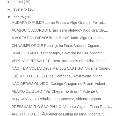
►
março
(29)
►
fevereiro
(26)
▼
janeiro
(28)
MUDARÁ O RUMO! Loirão Prepara Algo Grande, Felicid...
ACABOU O ACORDO! Brasil será afetado? Algo Grande,...
A VOLTA DO LOIRÃO! Brasil Beneficiado, Algo Grande...
CHlNA lMPLOROU! Rebuliço foi Feito, Vidente Cigano...
R0MB0 GlGANTE! Presságio, Governo no FlM, Vidente ...
VERDADE PREVALECE! Bem tarda mais não falha, Viden...
NÃO TEM VOLTA! Deus Mandou CASTlGO, Vidente Cigano...
EXÉRClTO DE LUZ! Dias Contados, Reviravolta, Viden...
NÃO DERAM OUVIDO! Castigo Chegou no Brasil, Vident...
ABAIXO DE ZERO! "Vai Chegar no Brasil," Vidente Ci...
NUNCA VISTO! Rebuliço vai Começar, Vidente Cigano ...
PRESSÁGIO RIO SÃO PAULO! Vidente Cigano Tinha Razã...
APERTOU O BOTÃO! América Latina na Mira, Vidente C...